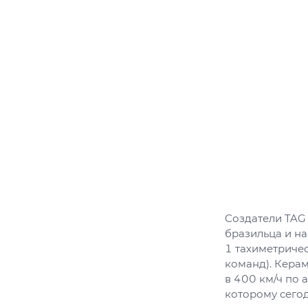
Создатели TAG 
бразильца и на
1 тахиметричес
команд). Керам
в 400 км/ч по 
которому сегод