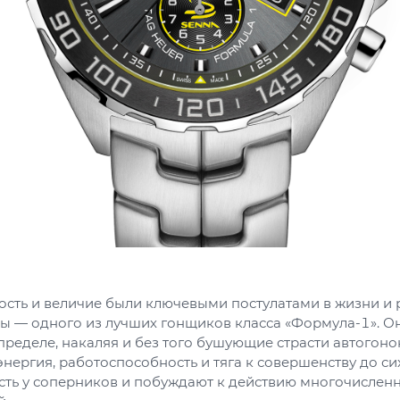
ость и величие были ключевыми постулатами в жизни и 
ы — одного из лучших гонщиков класса «Формула-1». Он
пределе, накаляя и без того бушующие страсти автогонок
нергия, работоспособность и тяга к совершенству до си
сть у соперников и побуждают к действию многочислен