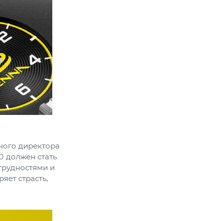
ного директора
0 должен стать
 трудностями и
яет страсть,