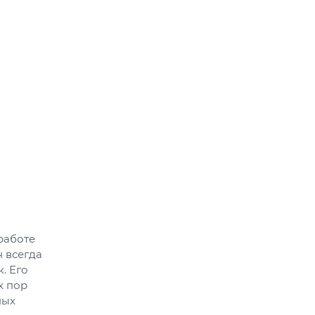
работе
 всегда
. Его
х пор
ных