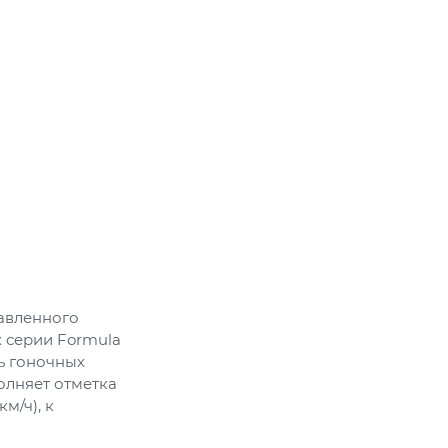
лавленного
х серии Formula
ь гоночных
олняет отметка
м/ч), к