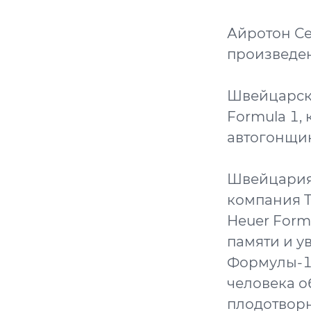
Айротон Се
произведен
Швейцарски
Formula 1,
автогонщик
Швейцария,
компания T
Heuer Formu
памяти и у
Формулы-1,
человека о
плодотворн