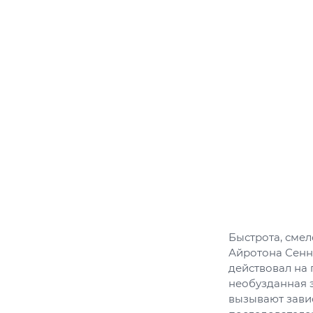
Быстрота, смел
Айротона Сенн
действовал на 
необузданная э
вызывают зави