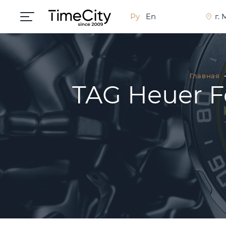
Ру
En
г.
Главная
TAG Heuer F