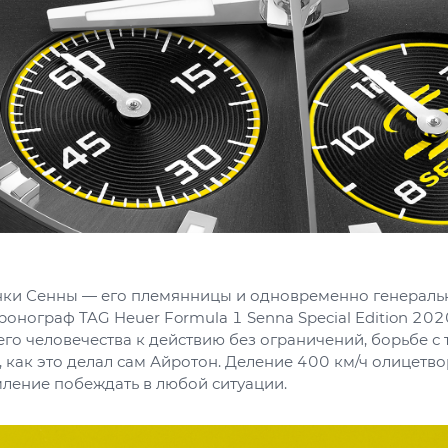
нки Сенны — его племянницы и одновременно генераль
хронограф TAG Heuer Formula 1 Senna Special Edition 202
го человечества к действию без ограничений, борьбе с
 как это делал сам Айротон. Деление 400 км/ч олицетвор
мление побеждать в любой ситуации.