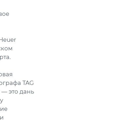
вое
Heuer
ском
рта.
овая
ографа TAG
 — это дань
у
ние
 и