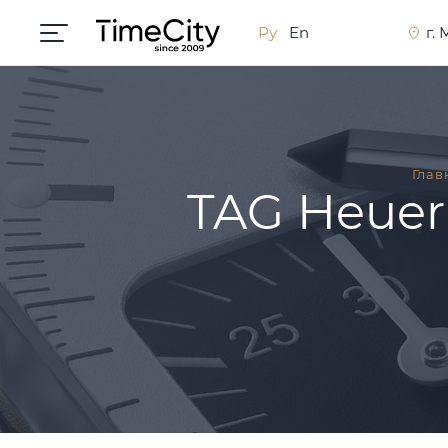
Ру
En
г.
Глав
TAG Heuer 