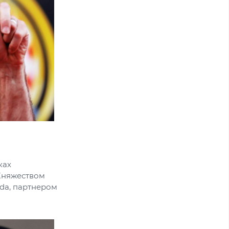
ках
Княжеством
nda, партнером