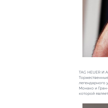
TAG HEUER И 
Торжественные
легендарного 
Монако и Гран-
которой являет