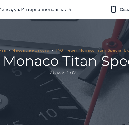
 Минск, ул. Интернациональная 4
Свя
ная
Часовые новости
TAG Heuer Monaco Titan Special Ed
Monaco Titan Spec
26 мая 2021