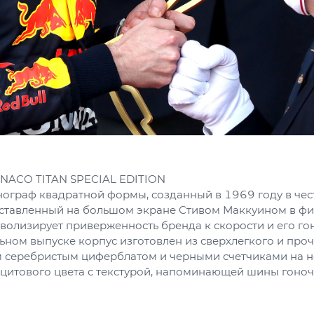
NACO TITAN SPECIAL EDITION
нограф квадратной формы, созданный в 1969 году в чес
ставленный на большом экране Стивом Маккуином в фи
волизирует приверженность бренда к скорости и его го
ном выпуске корпус изготовлен из сверхлегкого и проч
 серебристым циферблатом и черными счетчиками на 
цитового цвета с текстурой, напоминающей шины гоно