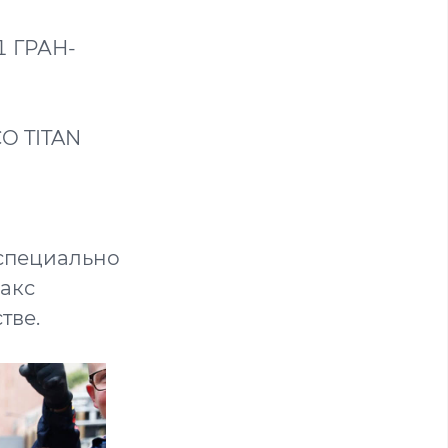
 ГРАН-
 TITAN
 специально
акс
тве.