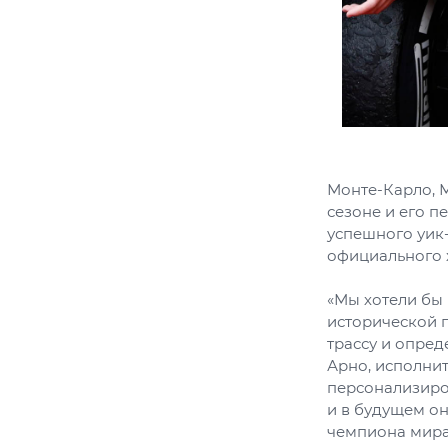
Монте-Карло, 
сезоне и его 
успешного уик-
официального 
«Мы хотели бы 
исторической 
трассу и опре
Арно, исполни
персонализиров
и в будущем он
чемпиона мира