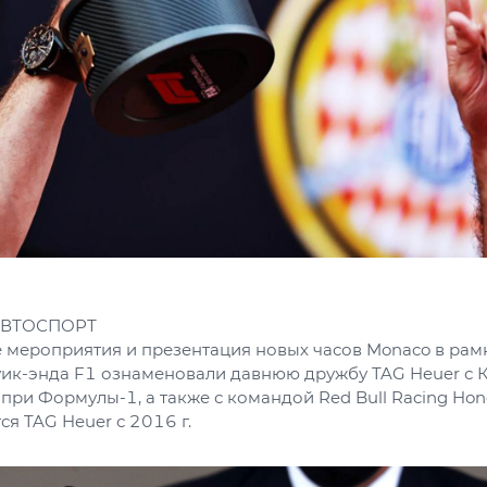
АВТОСПОРТ
 мероприятия и презентация новых часов Monaco в рам
уик-энда F1 ознаменовали давнюю дружбу TAG Heuer с 
при Формулы-1, а также с командой Red Bull Racing Ho
ся TAG Heuer с 2016 г.