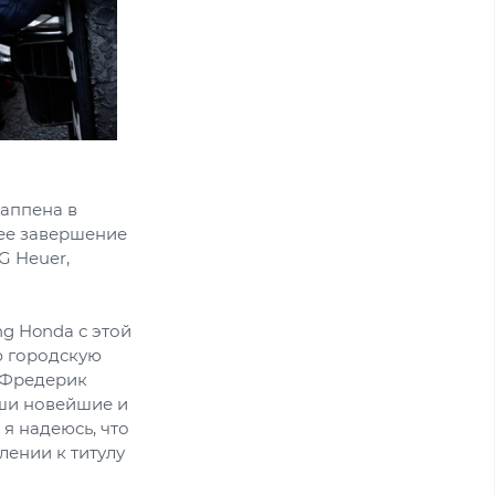
аппена в
щее завершение
G Heuer,
ng Honda с этой
ю городскую
л Фредерик
аши новейшие и
я надеюсь, что
лении к титулу