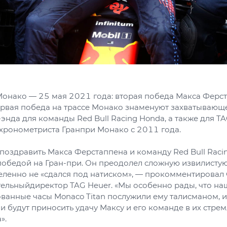
Монако — 25 мая 2021 года: вторая победа Макса Ферст
первая победа на трассе Монако знаменуют захватываю
энда для команды Red Bull Racing Honda, а также для TA
хронометриста Гранпри Монако с 2011 года.
поздравить Макса Ферстаппена и команду Red Bull Raci
победой на Гран-при. Он преодолел сложную извилисту
деленно не «сдался под натиском», — прокомментирова
тельныйдиректор TAG Heuer. «Мы особенно рады, что н
анные часы Monaco Titan послужили ему талисманом, и 
и будут приносить удачу Максу и его команде в их стрем
».