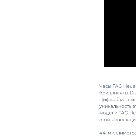
Часы TAG Heuer
бриллианты Dia
Циферблат, вы
уникальность 
модели TAG Heu
этой революцио
44-миллиметро