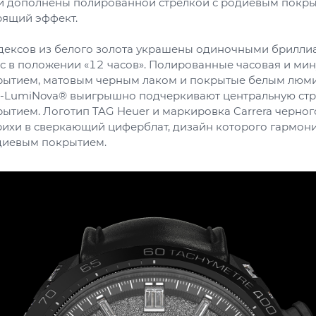
 и дополнены полированной стрелкой с родиевым покры
ящий эффект.
дексов из белого золота украшены одиночными брилли
 в положении «12 часов». Полированные часовая и мин
ытием, матовым черным лаком и покрытые белым люм
r-LumiNova® выигрышно подчеркивают центральную стр
тием. Логотип TAG Heuer и маркировка Carrera черного
ихи в сверкающий циферблат, дизайн которого гармони
одиевым покрытием.