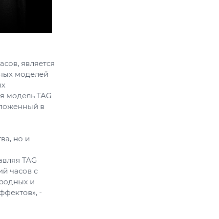
сов, является
ьных моделей
ых
ая модель TAG
аложенный в
ва, но и
авляя TAG
й часов с
еродных и
фектов», -