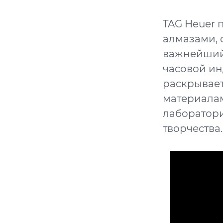
TAG Heuer 
алмазами, 
важнейший 
часовой ин
раскрывает
материалам
лаборатори
творчества.