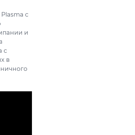
Plasma с
о
мпании и
в
 с
х в
аничного