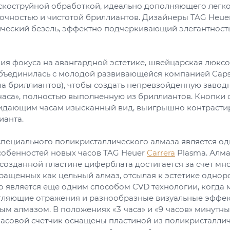
скоструйной обработкой, идеально дополняющего легкос
рочностью и чистотой бриллиантов. Дизайнеры TAG Heue
ческий безель, эффектно подчеркивающий элегантность
ия фокуса на авангардной эстетике, швейцарская люксо
бъединилась с молодой развивающейся компанией Capso
а бриллиантов), чтобы создать непревзойденную завод
часа», полностью выполненную из бриллиантов. Кнопки 
идающим часам изысканный вид, выигрышно контрасти
ианта.
специального поликристаллического алмаза является од
собенностей новых часов TAG Heuer
Carrera
Plasma. Алм
созданной пластине циферблата достигается за счет мн
ращенных как цельный алмаз, отсылая к эстетике одно
то является еще одним способом CVD технологии, когда
тляющие отражения и разнообразные визуальные эффек
ым алмазом. В положениях «3 часа» и «9 часов» минутны
часовой счетчик оснащены пластиной из поликристалли