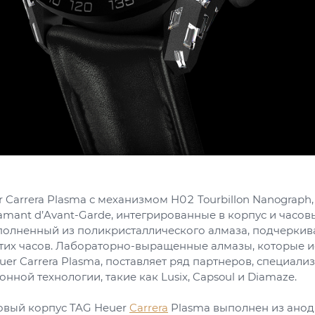
 Carrera Plasma с механизмом H02 Tourbillon Nanograph
mant d’Avant-Garde, интегрированные в корпус и часов
полненный из поликристаллического алмаза, подчеркив
этих часов. Лабораторно-выращенные алмазы, которые и
er Carrera Plasma, поставляет ряд партнеров, специал
нной технологии, такие как Lusix, Capsoul и Diamaze.
вый корпус TAG Heuer
Carrera
Plasma выполнен из ано