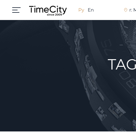
Ру
En
г.
TAG