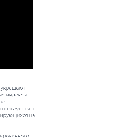
, украшают
ые индексы.
ает
спользуются в
изирующихся на
дированного