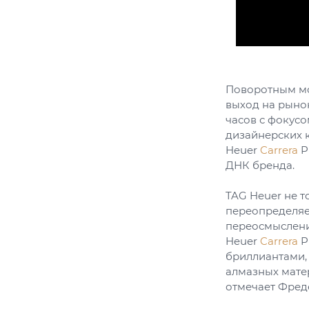
Поворотным мо
выход на рыно
часов с фокус
дизайнерских к
Heuer
Carrera
P
ДНК бренда.
TAG Heuer не т
переопределяе
переосмыслени
Heuer
Carrera
P
бриллиантами,
алмазных мате
отмечает Фред