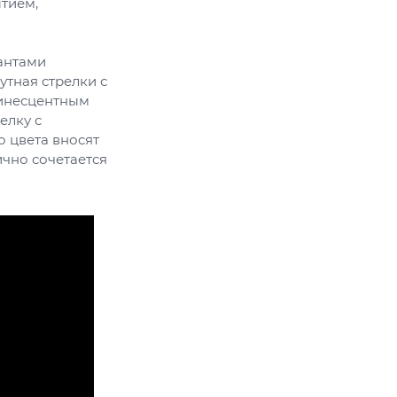
тием,
антами
утная стрелки с
инесцентным
елку с
 цвета вносят
чно сочетается