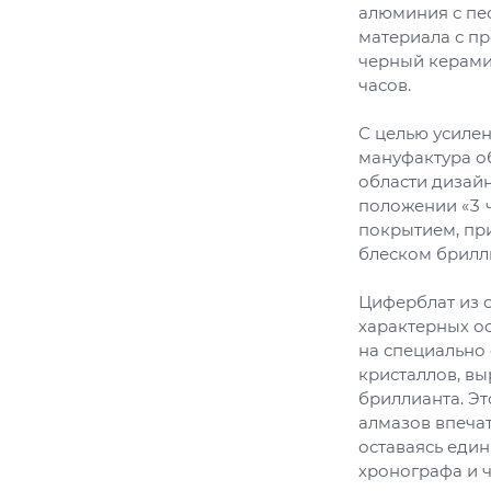
алюминия с пе
материала с п
черный керами
часов.
С целью усилен
мануфактура о
области дизайн
положении «3 
покрытием, пр
блеском брилл
Циферблат из 
характерных о
на специально 
кристаллов, вы
бриллианта. Э
алмазов впеча
оставаясь един
хронографа и 