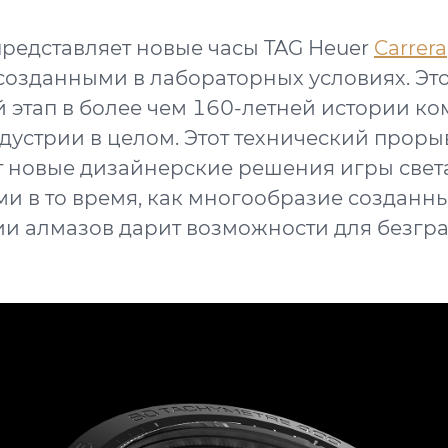
представляет новые часы TAG Heuer
Carrera
созданными в лабораторных условиях. Эт
этап в более чем 160-летней истории ко
дустрии в целом. Этот технический проры
 новые дизайнерские решения игры света
и в то время, как многообразие созданны
и алмазов дарит возможности для безгр