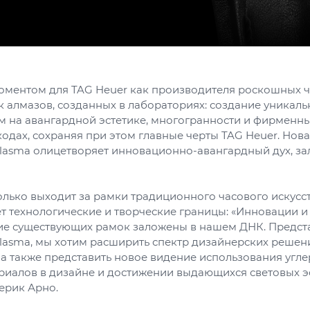
ментом для TAG Heuer как производителя роскошных ча
к алмазов, созданных в лабораториях: создание уникал
ом на авангардной эстетике, многогранности и фирменн
одах, сохраняя при этом главные черты TAG Heuer. Нов
lasma олицетворяет инновационно-авангардный дух, з
олько выходит за рамки традиционного часового искусст
т технологические и творческие границы: «Инновации и
е существующих рамок заложены в нашем ДНК. Предст
lasma, мы хотим расширить спектр дизайнерских решени
 а также представить новое видение использования угл
риалов в дизайне и достижении выдающихся световых эф
ерик Арно.