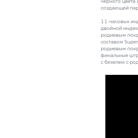
черного цвета
создающей пар
11-часовых ин
двойной индекс
родиевым покр
составом Supe
родиевым покры
финальные штр
с безелем с р