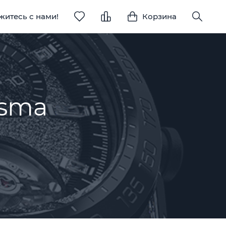
житесь с нами!
Корзина
asma