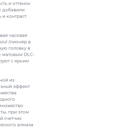
ть и оттенок
r добавили
 и контраст
вая часовая
ul (пионер в
ную головку в
с матовым DLC-
руют с ярким
ной из
азный эффект
ожества
родного
 множество
ты, при этом
й счетчик
ческого алмаза