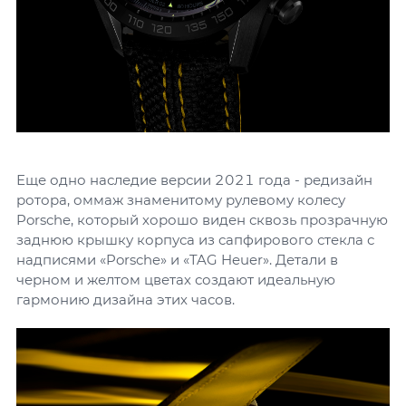
Еще одно наследие версии 2021 года - редизайн
ротора, оммаж знаменитому рулевому колесу
Porsche, который хорошо виден сквозь прозрачную
заднюю крышку корпуса из сапфирового стекла с
надписями «Porsche» и «TAG Heuer». Детали в
черном и желтом цветах создают идеальную
гармонию дизайна этих часов.