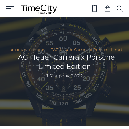
я
Часовые новости
TAG Heuer Carrera x Porsche Limited 
TAG Heuer Carrera x Porsche
Limited Edition
15 апреля 2022