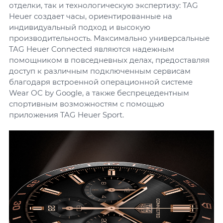
отделки, так и технологическую экспертизу: TAG
Heuer создает часы, ориентированные на
индивидуальный подход и высокую
производительность. Максимально универсальные
TAG Heuer Connected являются надежным
помощником в повседневных делах, предоставляя
доступ к различным подключенным сервисам
благодаря встроенной операционной системе
Wear ОС by Google, а также беспрецедентным
спортивным возможностям с помощью
приложения TAG Heuer Sport.