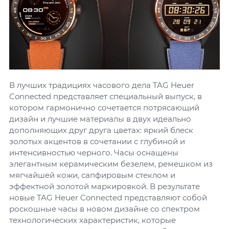
В лучших традициях часового дела TAG Heuer
Connected представляет специальный выпуск, в
котором гармонично сочетается потрясающий
дизайн и лучшие материалы в двух идеально
дополняющих друг друга цветах: яркий блеск
золотых акцентов в сочетании с глубиной и
интенсивностью черного. Часы оснащены
элегантным керамическим безелем, ремешком из
мягчайшей кожи, сапфировым стеклом и
эффектной золотой маркировкой. В результате
новые TAG Heuer Connected представляют собой
роскошные часы в новом дизайне со спектром
технологических характеристик, которые