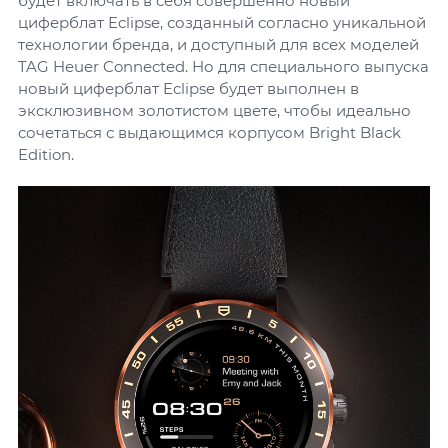
будет включать в себя совершенно новый
циферблат Eclipse, созданный согласно уникальной
технологии бренда, и доступный для всех моделей
TAG Heuer Connected. Но для специального выпуска
новый циферблат Eclipse будет выполнен в
эксклюзивном золотистом цвете, чтобы идеально
сочетаться с выдающимся корпусом Bright Black
Edition.