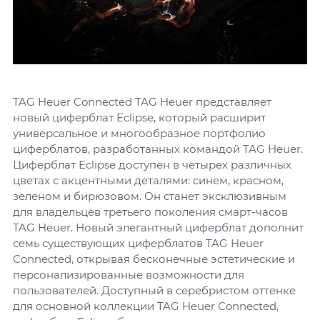
TAG Heuer Connected TAG Heuer представляет
новый циферблат Eclipse, который расширит
универсальное и многообразное портфолио
циферблатов, разработанных командой TAG Heuer.
Циферблат Eclipse доступен в четырех различных
цветах с акцентными деталями: синем, красном,
зеленом и бирюзовом. Он станет эксклюзивным
для владельцев третьего поколения смарт-часов
TAG Heuer. Новый элегантный циферблат дополнит
семь существующих циферблатов TAG Heuer
Connected, открывая бесконечные эстетические и
персонализированные возможности для
пользователей. Доступный в серебристом оттенке
для основной коллекции TAG Heuer Connected,