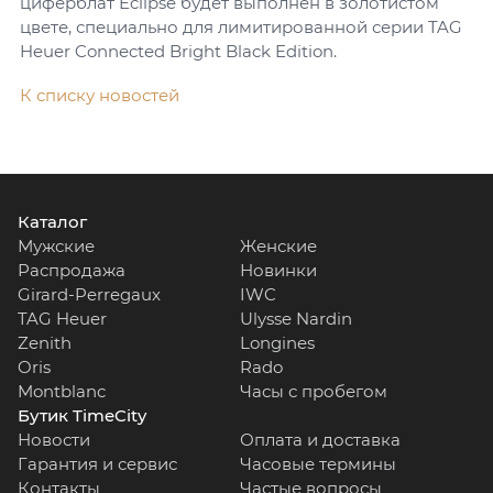
циферблат Eclipse будет выполнен в золотистом
цвете, специально для лимитированной серии TAG
Heuer Connected Bright Black Edition.
К списку новостей
Каталог
Мужские
Женские
Распродажа
Новинки
Girard-Perregaux
IWC
TAG Heuer
Ulysse Nardin
Zenith
Longines
Oris
Rado
Montblanc
Часы с пробегом
Бутик TimeCity
Новости
Оплата и доставка
Гарантия и сервис
Часовые термины
Контакты
Частые вопросы