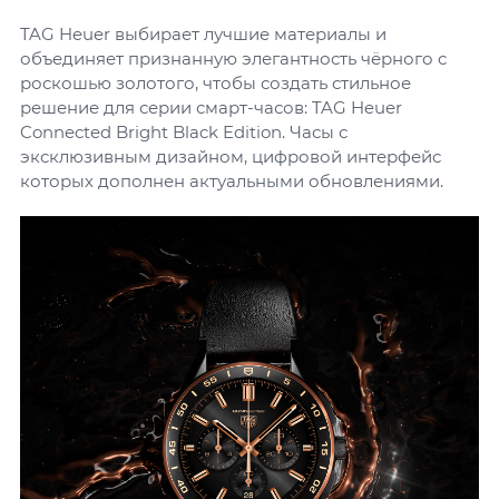
TAG Heuer выбирает лучшие материалы и
объединяет признанную элегантность чёрного с
роскошью золотого, чтобы создать стильное
решение для серии смарт-часов: TAG Heuer
Connected Bright Black Edition. Часы с
эксклюзивным дизайном, цифровой интерфейс
которых дополнен актуальными обновлениями.