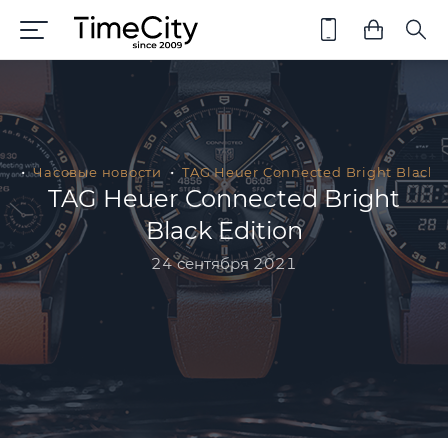
ая
Часовые новости
TAG Heuer Connected Bright Black E
TAG Heuer Connected Bright
Black Edition
24 сентября 2021