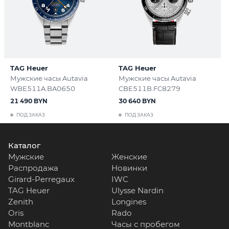
TAG Heuer
TAG Heuer
Мужские часы Autavia
Мужские часы Autavia
WBE511A.BA0650
CBE511B.FC8279
21 490 BYN
30 640 BYN
ПОД ЗАКАЗ
ПОД ЗАКАЗ
Каталог
Мужские
Женские
Распродажа
Новинки
Girard-Perregaux
IWC
TAG Heuer
Ulysse Nardin
Zenith
Longines
Oris
Rado
Montblanc
Часы с пробегом