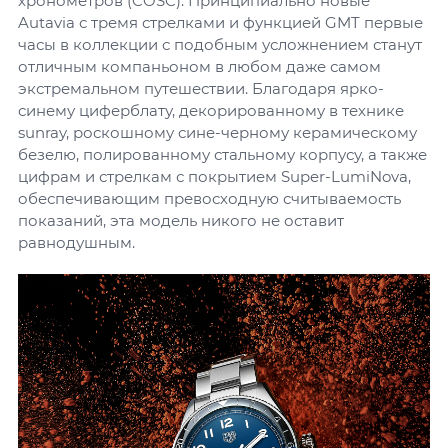
хронометров (COSC). Принципиально новые
Autavia с тремя стрелками и функцией GMT первые
часы в коллекции с подобным усложнением станут
отличным компаньоном в любом даже самом
экстремальном путешествии. Благодаря ярко-
синему циферблату, декорированному в технике
sunray, роскошному сине-черному керамическому
безелю, полированному стальному корпусу, а также
цифрам и стрелкам с покрытием Super-LumiNova,
обеспечивающим превосходную считываемость
показаний, эта модель никого не оставит
равнодушным.