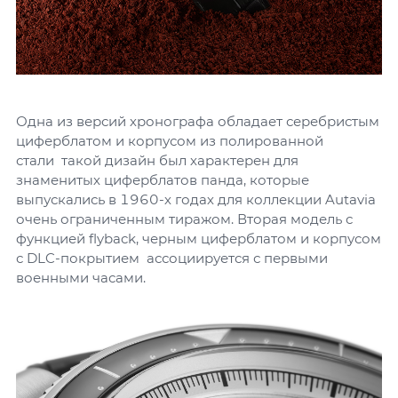
Одна из версий хронографа обладает серебристым
циферблатом и корпусом из полированной
стали такой дизайн был характерен для
знаменитых циферблатов панда, которые
выпускались в 1960-х годах для коллекции Autavia
очень ограниченным тиражом. Вторая модель с
функцией flyback, черным циферблатом и корпусом
с DLC-покрытием ассоциируется с первыми
военными часами.