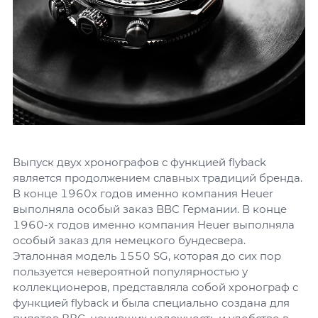
Выпуск двух хронографов с функцией flyback
является продолжением славных традиций бренда.
В конце 1960х годов именно компания Heuer
выполняла особый заказ ВВС Германии. В конце
1960-х годов именно компания Heuer выполняла
особый заказ для немецкого бундесвера.
Эталонная модель 1550 SG, которая до сих пор
пользуется невероятной популярностью у
коллекционеров, представляла собой хронограф с
функцией flyback и была специально создана для