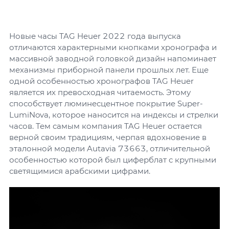
Новые часы TAG Heuer 2022 года выпуска
отличаются характерными кнопками хронографа и
массивной заводной головкой дизайн напоминает
механизмы приборной панели прошлых лет. Еще
одной особенностью хронографов TAG Heuer
является их превосходная читаемость. Этому
способствует люминесцентное покрытие Super-
LumiNova, которое наносится на индексы и стрелки
часов. Тем самым компания TAG Heuer остается
верной своим традициям, черпая вдохновение в
эталонной модели Autavia 73663, отличительной
особенностью которой был циферблат с крупными
светящимися арабскими цифрами.