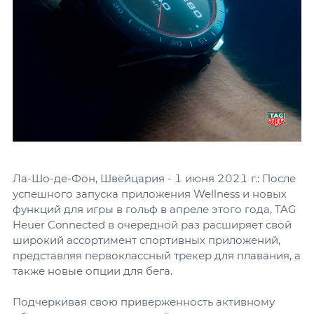
Ла-Шо-де-Фон, Швейцария - 1 июня 2021 г.: После
успешного запуска приложения Wellness и новых
функций для игры в гольф в апреле этого года, TAG
Heuer Connected в очередной раз расширяет свой
широкий ассортимент спортивных приложений,
представляя первоклассный трекер для плавания, а
также новые опции для бега.
Подчеркивая свою приверженность активному