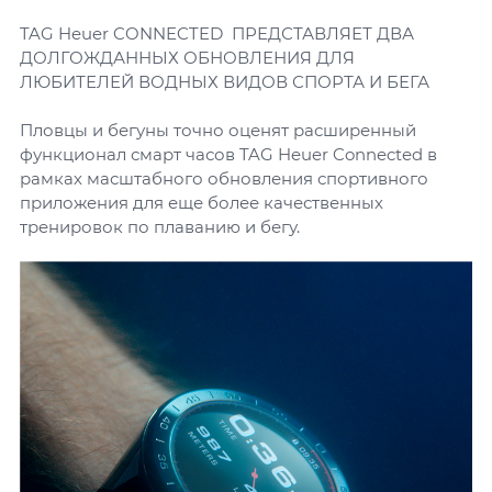
TAG Heuer CONNECTED ПРЕДСТАВЛЯЕТ ДВА
ДОЛГОЖДАННЫХ ОБНОВЛЕНИЯ ДЛЯ
ЛЮБИТЕЛЕЙ ВОДНЫХ ВИДОВ СПОРТА И БЕГА
Пловцы и бегуны точно оценят расширенный
функционал смарт часов TAG Heuer Connected в
рамках масштабного обновления спортивного
приложения для еще более качественных
тренировок по плаванию и бегу.