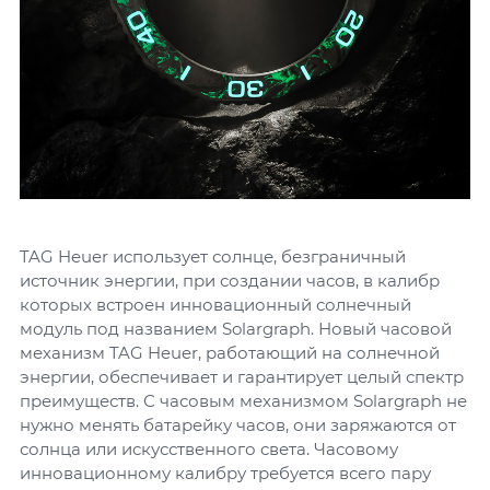
TAG Heuer использует солнце, безграничный
источник энергии, при создании часов, в калибр
которых встроен инновационный солнечный
модуль под названием Solargraph. Новый часовой
механизм TAG Heuer, работающий на солнечной
энергии, обеспечивает и гарантирует целый спектр
преимуществ. С часовым механизмом Solargraph не
нужно менять батарейку часов, они заряжаются от
солнца или искусственного света. Часовому
инновационному калибру требуется всего пару