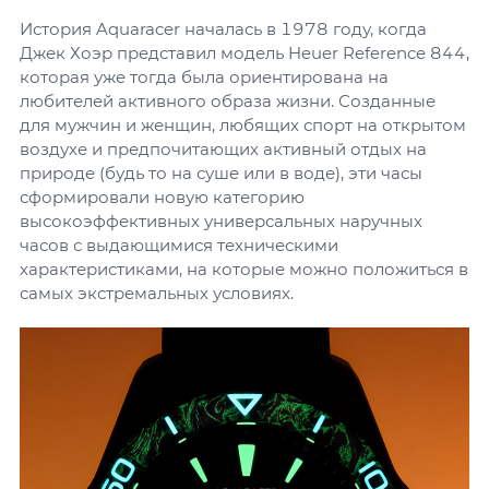
История Aquaracer началась в 1978 году, когда
Джек Хоэр представил модель Heuer Reference 844,
которая уже тогда была ориентирована на
любителей активного образа жизни. Созданные
для мужчин и женщин, любящих спорт на открытом
воздухе и предпочитающих активный отдых на
природе (будь то на суше или в воде), эти часы
сформировали новую категорию
высокоэффективных универсальных наручных
часов с выдающимися техническими
характеристиками, на которые можно положиться в
самых экстремальных условиях.