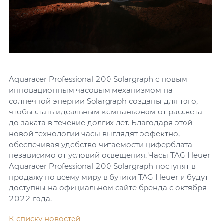
Aquaracer Professional 200 Solargraph с новым
инновационным часовым механизмом на
солнечной энергии Solargraph созданы для того,
чтобы стать идеальным компаньоном от рассвета
до заката в течение долгих лет. Благодаря этой
новой технологии часы выглядят эффектно,
обеспечивая удобство читаемости циферблата
независимо от условий освещения. Часы TAG Heuer
Aquaracer Professional 200 Solargraph поступят в
продажу по всему миру в бутики TAG Heuer и будут
доступны на официальном сайте бренда с октября
2022 года.
К списку новостей