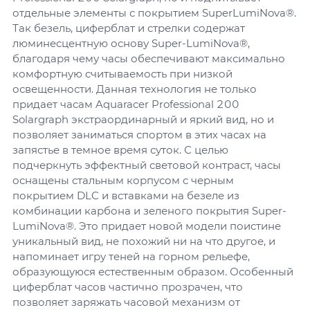
отдельные элементы с покрытием SuperLumiNova®.
Так безель, циферблат и стрелки содержат
люминесцентную основу Super-LumiNova®,
благодаря чему часы обеспечивают максимально
комфортную считываемость при низкой
освещенности. Данная технология не только
придает часам Aquaracer Professional 200
Solargraph экстраординарный и яркий вид, но и
позволяет заниматься спортом в этих часах на
запястье в темное время суток. С целью
подчеркнуть эффектный световой контраст, часы
оснащены стальным корпусом с черным
покрытием DLC и вставками на безеле из
комбинации карбона и зеленого покрытия Super-
LumiNova®. Это придает новой модели поистине
уникальный вид, не похожий ни на что другое, и
напоминает игру теней на горном рельефе,
образующуюся естественным образом. Особенный
циферблат часов частично прозрачен, что
позволяет заряжать часовой механизм от