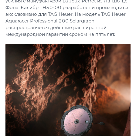
усилия с мануфактурой La Joux-Perret из Ла-Шо-де-
Фона. Калибр TH50-00 разработан и производится
эксклюзивно для TAG Heuer. На модель TAG Heuer
Aquaracer Professional 200 Solargraph
распространяется действие расширенной
международной гарантии сроком на пять лет.