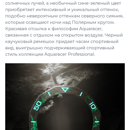
солнечных лучей, а необычный сине-зеленый цвет
приобретает интенсивный и уникальный оттенок,
подобно невероятным оттенкам северного сияния,
которые освещают ночи над Полярным кругом.
Красивая отсылка к философии Aquaracer,
связанная с отдыхом на открытом воздухе. Черный
каучуковый ремешок придает часам спортивный
вид, выигрышно подчеркивающий спортивный
стиль коллекции Aquaracer Professional.