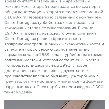
время считается старейшим в мире часовым
механизмом, который производится до сих пор и
общая конструкция которого остается неизменной
с 1860-х гг. Неразделимо связанный с компанией
Girard-Perregaux, турбийон заложил несколько
важнейших этапов ее существования. В конце
1970-х гг., в разгар кварцевого бума, компания
Girard-Perregaux решила бросить вызов
возвращению традиционных механических часов и
выпустила новую версию своих знаменитых
карманных часов 1889 года с турбийоном с тремя
золотыми мостами, которая состоит из 20 частей.
По прошествии десяти лет, в 1991 г., новое
достижение ознаменовалось двухсотлетием
производства: впервые был выпущен турбийон с
тремя золотыми мостами в миниатюре - в формате
наручных часов. С тех пор было произведено 1500
таких моделей.