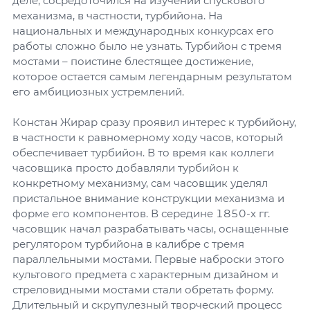
деле, сосредоточился на изучении спускового
механизма, в частности, турбийона. На
национальных и международных конкурсах его
работы сложно было не узнать. Турбийон с тремя
мостами – поистине блестящее достижение,
которое остается самым легендарным результатом
его амбициозных устремлений.
Констан Жирар сразу проявил интерес к турбийону,
в частности к равномерному ходу часов, который
обеспечивает турбийон. В то время как коллеги
часовщика просто добавляли турбийон к
конкретному механизму, сам часовщик уделял
пристальное внимание конструкции механизма и
форме его компонентов. В середине 1850-х гг.
часовщик начал разрабатывать часы, оснащенные
регулятором турбийона в калибре с тремя
параллельными мостами. Первые наброски этого
культового предмета с характерным дизайном и
стреловидными мостами стали обретать форму.
Длительный и скрупулезный творческий процесс