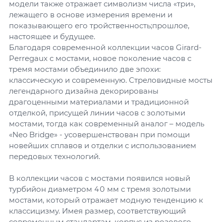
модели также отражает символизм числа «три»,
лежащего в основе измерения времени и
показывающего его тройственность;прошлое,
настоящее и будущее.
Благодаря современной коллекции часов Girard-
Perregaux с мостами, новое поколение часов с
тремя мостами объединило две эпохи:
классическую и современную. Стреловидные мосты
легендарного дизайна декорированы
драгоценными материалами и традиционной
отделкой, присущей линии часов с золотыми
мостами, тогда как современный аналог – модель
«Neo Bridge» - усовершенствован при помощи
новейших сплавов и отделки с использованием
передовых технологий.
В коллекции часов с мостами появился новый
турбийон диаметром 40 мм с тремя золотыми
мостами, который отражает модную тенденцию к
классицизму. Имея размер, соответствующий
современным стандартам, корпус из розового