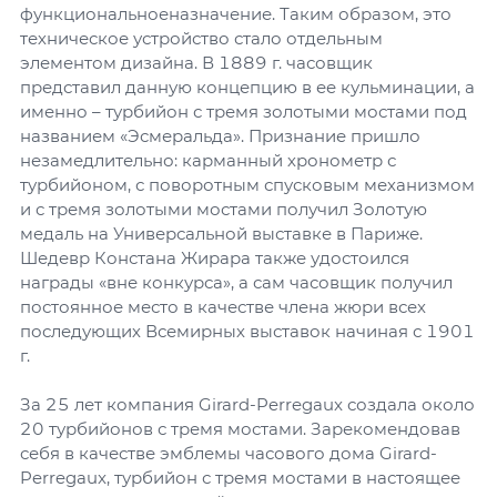
функциональноеназначение. Таким образом, это
техническое устройство стало отдельным
элементом дизайна. В 1889 г. часовщик
представил данную концепцию в ее кульминации, а
именно – турбийон с тремя золотыми мостами под
названием «Эсмеральда». Признание пришло
незамедлительно: карманный хронометр с
турбийоном, с поворотным спусковым механизмом
и с тремя золотыми мостами получил Золотую
медаль на Универсальной выставке в Париже.
Шедевр Констана Жирара также удостоился
награды «вне конкурса», а сам часовщик получил
постоянное место в качестве члена жюри всех
последующих Всемирных выставок начиная с 1901
г.
За 25 лет компания Girard-Perregaux создала около
20 турбийонов с тремя мостами. Зарекомендовав
себя в качестве эмблемы часового дома Girard-
Perregaux, турбийон с тремя мостами в настоящее