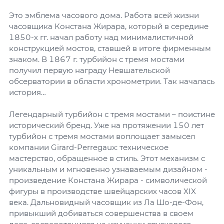
Это эмблема часового дома. Работа всей жизни
часовщика Констана Жирара, который в середине
1850-х гг. начал работу над минималистичной
конструкцией мостов, ставшей в итоге фирменным
знаком. В 1867 г. турбийон с тремя мостами
получил первую награду Невшательской
обсерватории в области хронометрии. Так началась
история…
Легендарный турбийон с тремя мостами – поистине
исторический бренд. Уже на протяжении 150 лет
турбийон с тремя мостами воплощает замысел
компании Girard-Perregaux: техническое
мастерство, обращенное в стиль. Этот механизм с
уникальным и мгновенно узнаваемым дизайном -
произведение Констана Жирара - символической
фигуры в производстве швейцарских часов XIX
века. Дальновидный часовщик из Ла Шо-де-Фон,
привыкший добиваться совершенства в своем