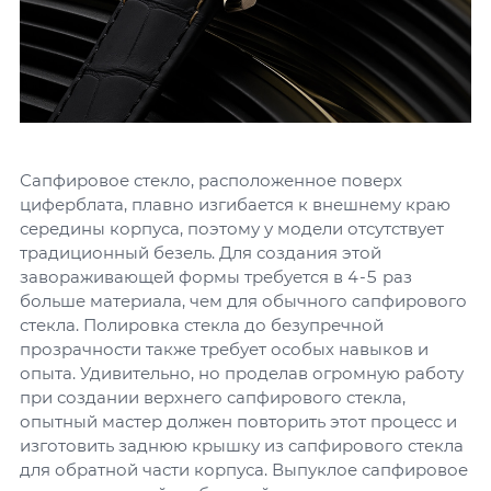
Сапфировое стекло, расположенное поверх
циферблата, плавно изгибается к внешнему краю
середины корпуса, поэтому у модели отсутствует
традиционный безель. Для создания этой
завораживающей формы требуется в 4-5 раз
больше материала, чем для обычного сапфирового
стекла. Полировка стекла до безупречной
прозрачности также требует особых навыков и
опыта. Удивительно, но проделав огромную работу
при создании верхнего сапфирового стекла,
опытный мастер должен повторить этот процесс и
изготовить заднюю крышку из сапфирового стекла
для обратной части корпуса. Выпуклое сапфировое