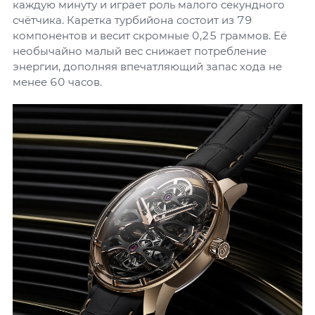
каждую минуту и играет роль малого секундного
счётчика. Каретка турбийона состоит из 79
компонентов и весит скромные 0,25 граммов. Её
необычайно малый вес снижает потребление
энергии, дополняя впечатляющий запас хода не
менее 60 часов.