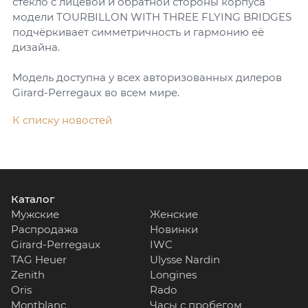
стекло с лицевой и обратной стороны корпуса
модели TOURBILLON WITH THREE FLYING BRIDGES
подчёркивает симметричность и гармонию её
дизайна.
Модель доступна у всех авторизованных дилеров
Girard-Perregaux во всем мире.
К списку новостей
Каталог
Мужские
Женские
Распродажа
Новинки
Girard-Perregaux
IWC
TAG Heuer
Ulysse Nardin
Zenith
Longines
Oris
Rado
Montblanc
Часы с пробегом