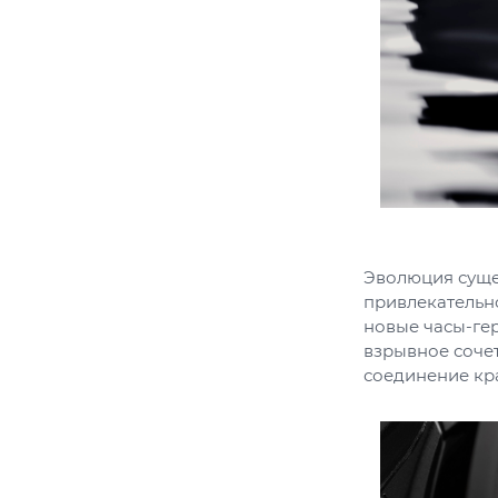
Эволюция суще
привлекательно
новые часы-гер
взрывное сочет
соединение кра