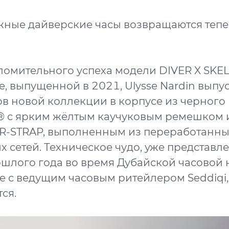
ные дайверские часы возвращаются тепе
омительного успеха модели DIVER X SKE
е, выпущенной в 2021, Ulysse Nardin выпу
в новой коллекции в корпусе из черного
® с ярким жёлтым каучуковым ремешком 
R-STRAP, выполненным из переработанны
 сетей. Техническое чудо, уже представл
шлого года во время Дубайской часовой 
е с ведущим часовым ритейлером Seddiqi,
ся.