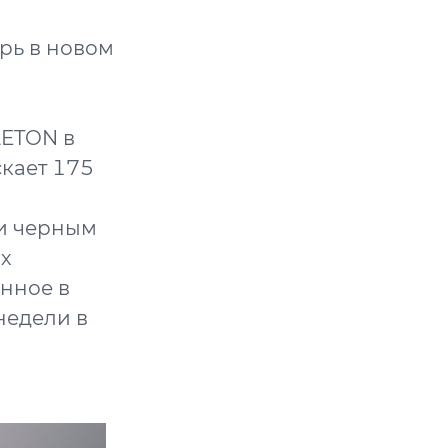
рь в новом
LETON в
скает 175
и черным
х
енное в
недели в