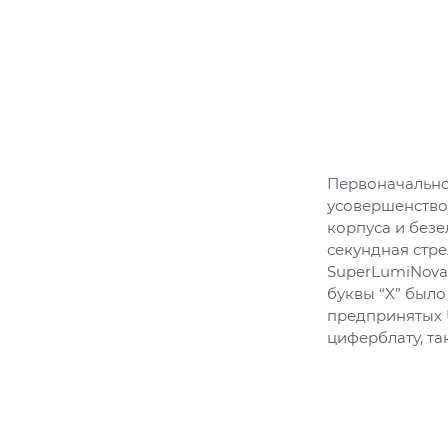
Первоначально 
усовершенствов
корпуса и безе
секундная стр
SuperLumiNova
буквы “X” было
предпринятых 
циферблату, та