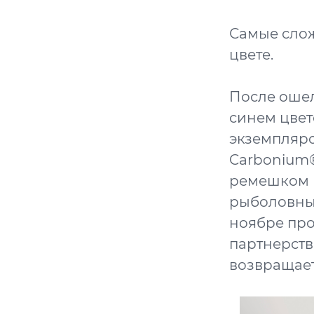
Самые слож
цвете.
После ошел
синем цвет
экземпляро
Carbonium
ремешком 
рыболовных
ноябре про
партнерств
возвращает