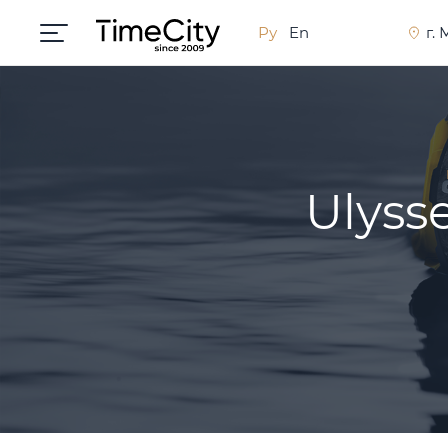
Ру
En
г.
Ulyss