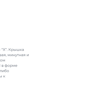
 “X”. Крышка
вая, минутная и
вом
N в форме
-либо
ы к