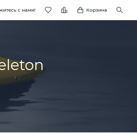
житесь с нами!
Корзина
n
eleton