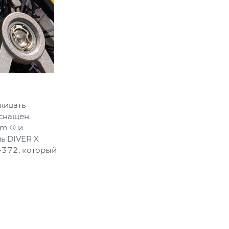
живать
оснащен
m ® и
ь DIVER X
-372, который