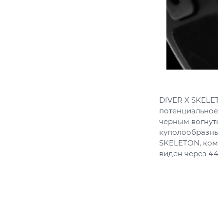
DIVER X SKELE
потенциальное
черным вогнут
куполообразны
SKELETON, ком
виден через 4