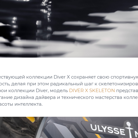
ствующей коллекции Diver X сохраняет свою спортивну
сть, делая при этом радикальный шаг к скелетонизиров
ои коллекции Diver, модель
DIVER X SKELETON
представ
ание дизайна дайвера и технического мастерства коллек
соты интеллекта.