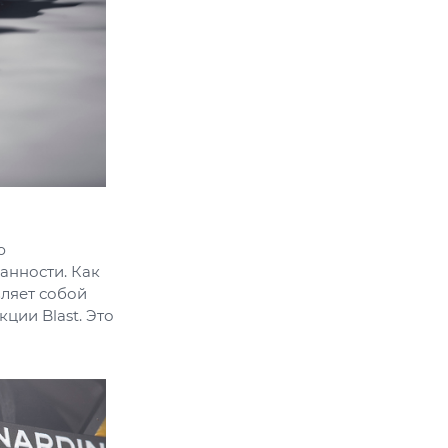
ю
анности. Как
ляет собой
ции Blast. Это