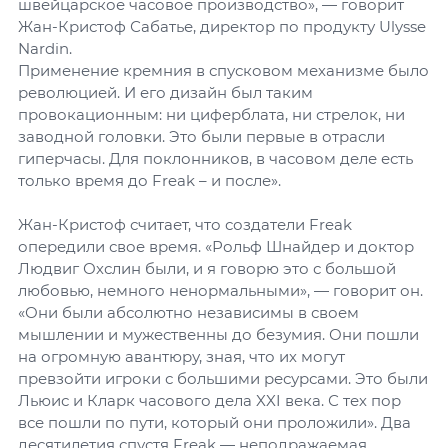
швейцарское часовое производство», — говорит
Жан-Кристоф Сабатье, директор по продукту Ulysse
Nardin.
Применение кремния в спусковом механизме было
революцией. И его дизайн был таким
провокационным: ни циферблата, ни стрелок, ни
заводной головки. Это были первые в отрасли
гиперчасы. Для поклонников, в часовом деле есть
только время до Freak – и после».
Жан-Кристоф считает, что создатели Freak
опередили свое время. «Рольф Шнайдер и доктор
Людвиг Охслин были, и я говорю это с большой
любовью, немного ненормальными», — говорит он.
«Они были абсолютно независимы в своем
мышлении и мужественны до безумия. Они пошли
на огромную авантюру, зная, что их могут
превзойти игроки с большими ресурсами. Это были
Льюис и Кларк часового дела XXI века. С тех пор
все пошли по пути, который они проложили». Два
десятилетия спустя Freak — неподражаемая