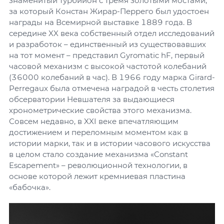
знаменитый турбийон с тремя золотыми мостами,
за который Констан Жирар-Перрего был удостоен
награды на Всемирной выставке 1889 года. В
середине XX века собственный отдел исследований
и разработок – единственный из существовавших
на тот момент – представил Gyromatic hF, первый
часовой механизм с высокой частотой колебаний
(36000 колебаний в час). В 1966 году марка Girard-
Perregaux была отмечена наградой в честь столетия
обсерватории Невшателя за выдающиеся
хронометрические свойства этого механизма.
Совсем недавно, в XXI веке впечатляющим
достижением и переломным моментом как в
истории марки, так и в истории часового искусства
в целом стало создание механизма «Constant
Escapement» – революционной технологии, в
основе которой лежит кремниевая пластина
«бабочка».