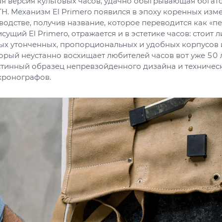
я версия культовых часов, удачно обыгрывающая богато
H. Механизм El Primero появился в эпоху коренных изм
одстве, получив название, которое переводится как «пе
сущий El Primero, отражается и в эстетике часов: стоит 
мых утонченных, пропорциональных и удобных корпусов 
орый неустанно восхищает любителей часов вот уже 50 л
истинный образец непревзойденного дизайна и техничес
хронографов.