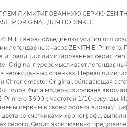
ЛЯЕМ ЛИМИТИРОВАННУЮ СЕРИЮ ZENIT
TER ORIGINAL ДЛЯ HODINKEE
 ZENITH вновь объединяют усилия для соз
ии легендарных часов ZENITH El Primero.
а и традиций: лимитированная серия Zeni
er Original переосмысливает легендарны
в неожиданных оттенках. Первая лимити
и Chronomaster Original, обладающая эст
-х годов, была модернизирована автома
l Primero 3600 с частотой 1/10 секунды. 
лнены первым в своем роде опаловым ци
 цвета со счетчиками хронографа, выпол
ках серого. Серия эксклюзивно представле