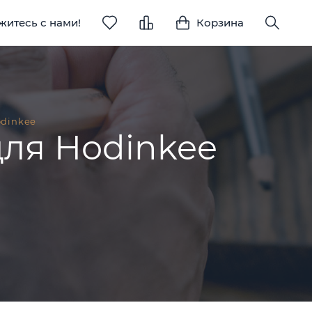
житесь с нами!
Корзина
odinkee
для Hodinkee