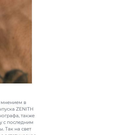
 мнением в
ыпуска ZENITH
ографа, также
ду с последним
. Так на свет