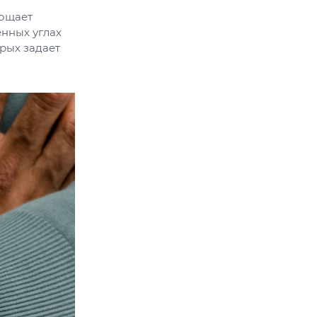
лощает
нных углах
орых задает