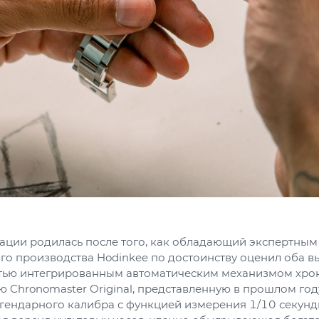
ации родилась после того, как обладающий экспертным
го производства Hodinkee по достоинству оценил оба в
тью интегрированным автоматическим механизмом хрон
ю Chronomaster Original, представленную в прошлом го
ендарного калибра с функцией измерения 1/10 секунды