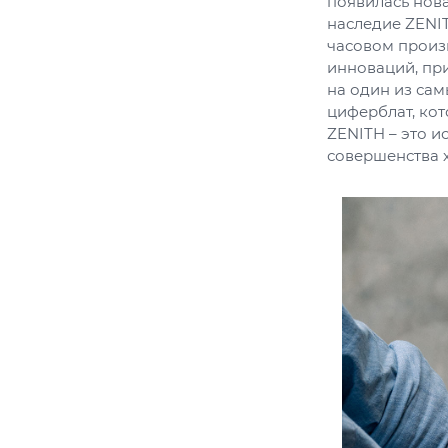
появилась нова
наследие ZENIT
часовом произв
инноваций, при
на один из са
циферблат, кот
ZENITH – это 
совершенства 