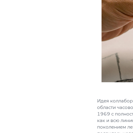
Идея коллабор
области часово
1969 с полнос
как и всю лини
поколением лег