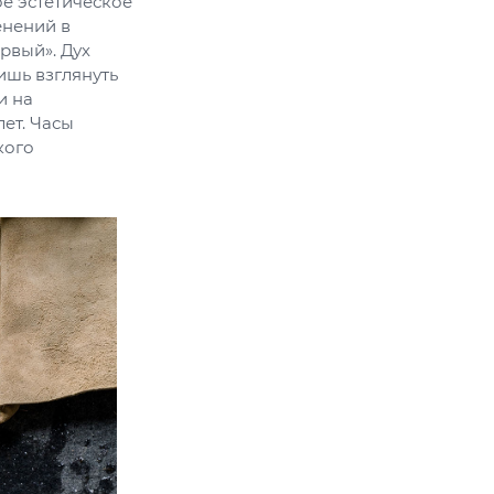
е эстетическое
енений в
рвый». Дух
лишь взглянуть
и на
ет. Часы
кого