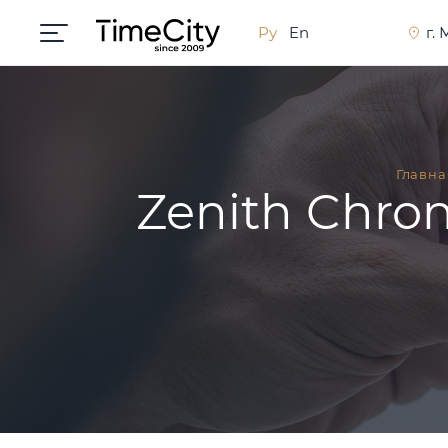
Ру
En
г.
Главна
Zenith Chro