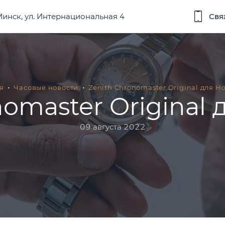
 Минск, ул. Интернациональная 4
Свя
я
Часовые новости
Zenith Chronomaster Original для H
nomaster Original 
09 августа 2022