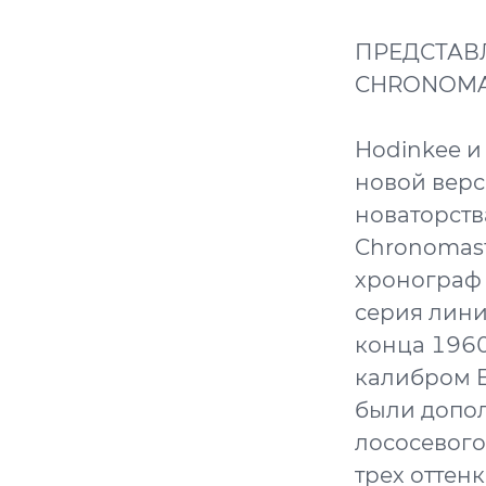
ПРЕДСТАВ
CHRONOMAS
Hodinkee и
новой верс
новаторств
Chronomast
хронограф 
серия лини
конца 1960
калибром E
были допо
лососевого
трех оттен