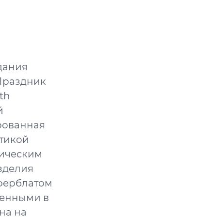
H
дания
 Праздник
th
й
рованная
етикой
тическим
Изделия
ферблатом
ненными в
на на