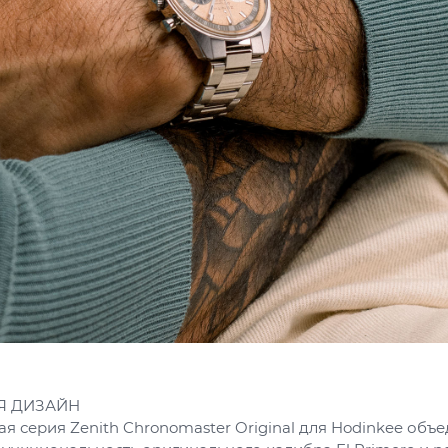
 ДИЗАЙН
 серия Zenith Chronomaster Original для Hodinkee объе