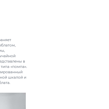
раняет
рблатом,
мы,
вычайной
редставлены в
типа «помпа».
олированный
дной шкалой и
лата.