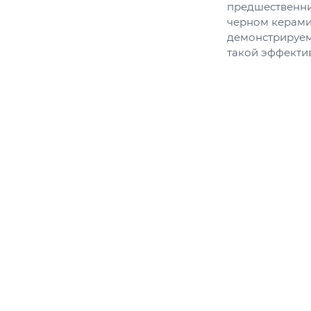
предшественни
черном керами
демонстрируем
такой эффекти