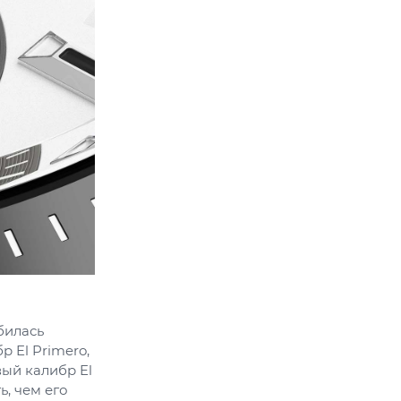
билась
 El Primero,
ый калибр El
, чем его