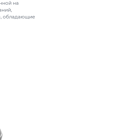
нной на
аний,
ы, обладающие