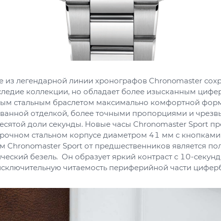
е из легендарной линии хронографов Chronomaster сох
следие коллекции, но обладает более изысканным цифе
ым стальным браслетом максимально комфортной фор
ванной отделкой, более точными пропорциями и чрез
есятой доли секунды. Новые часы Chronomaster Sport п
прочном стальном корпусе диаметром 41 мм с кнопками 
м Chronomaster Sport от предшественников является п
ческий безель. Он образует яркий контраст с 10-секун
исключительную читаемость периферийной части циферб