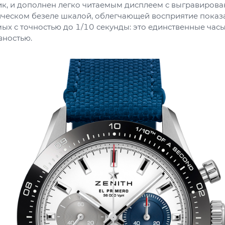
к, и дополнен легко читаемым дисплеем с выгравирова
ческом безеле шкалой, облегчающей восприятие показ
ых с точностью до 1/10 секунды: это единственные час
вностью.