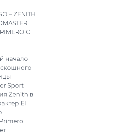
О – ZENITH
OMASTER
RIMERO С
ой начало
оскошного
ницы
r Sport
я Zenith в
актер El
ю
Primero
ет