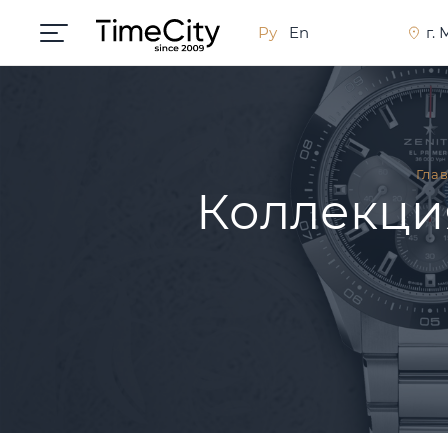
Ру
En
г.
Гла
Коллекция