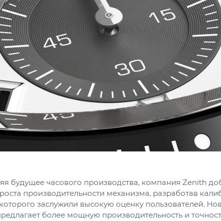
яя будущее часового производства, компания Zenith до
роста производительности механизма, разработав калибр
которого заслужили высокую оценку пользователей. Нов
редлагает более мощную производительность и точность