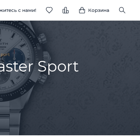
житесь с нами!
Корзина
port
ster Sport