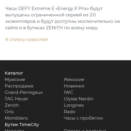
Часы DEFY Extreme E «Energy X Prix» будут
выпущены ограниченной серией из 20
экземпляров и будут доступны исключительно на
сайте и в бутиках ZENITH по всему миру.
К списку новостей
Каталог
Мужские
Женские
Распродажа
Новинки
Girard-Perregaux
IWC
TAG Heuer
Ulysse Nardin
Zenith
Longines
Oris
Rado
Montblanc
Часы с пробегом
Бутик TimeCity
Новости
Оплата и доставка