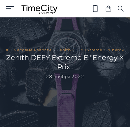
вная
Часовые новости
Zenith DEFY Extreme E "Energy X 
Zenith DEFY Extreme E "Energy X
Prix"
28 ноября 2022