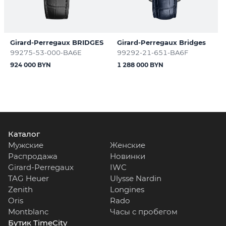
Girard-Perregaux BRIDGES
Girard-Perregaux Bridges
99275-53-000-BA6E
99292-21-651-BA6F
924 000 BYN
1 288 000 BYN
Каталог
Мужские
Женские
Распродажа
Новинки
Girard-Perregaux
IWC
TAG Heuer
Ulysse Nardin
Zenith
Longines
Oris
Rado
Montblanc
Часы с пробегом
Бутик TimeCity