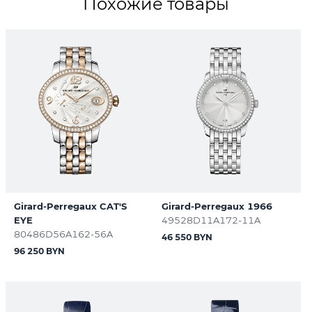
Похожие товары
Girard-Perregaux CAT'S
Girard-Perregaux 1966
EYE
49528D11A172-11A
80486D56A162-56A
46 550 BYN
96 250 BYN