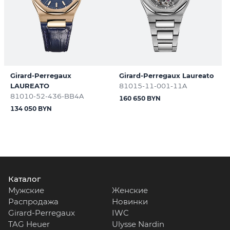
Girard-Perregaux
Girard-Perregaux Laureato
LAUREATO
81015-11-001-11A
81010-52-436-BB4A
160 650 BYN
134 050 BYN
Каталог
Мужские
Женские
Распродажа
Новинки
Girard-Perregaux
IWC
TAG Heuer
Ulysse Nardin