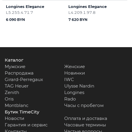
Longines Elegance
Longines Elegance
L5.255.4.71.7
L4.209.1.97.8
6 090 BYN
7 620 BYN
Каталог
Мужские
Женские
Распродажа
Новинки
Girard-Perregaux
IWC
TAG Heuer
Ulysse Nardin
Zenith
Longines
Oris
Rado
Montblanc
Часы с пробегом
Бутик TimeCity
Новости
Оплата и доставка
Гарантия и сервис
Часовые термины
Контакты
Частые вопросы