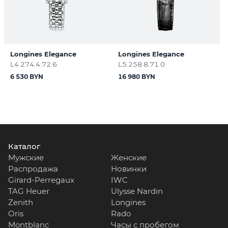
Longines Elegance
Longines Elegance
L4.274.4.72.6
L5.258.8.71.0
6 530 BYN
16 980 BYN
Каталог
Мужские
Женские
Распродажа
Новинки
Girard-Perregaux
IWC
TAG Heuer
Ulysse Nardin
Zenith
Longines
Oris
Rado
Montblanc
Часы с пробегом