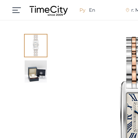
Ру
En
г.