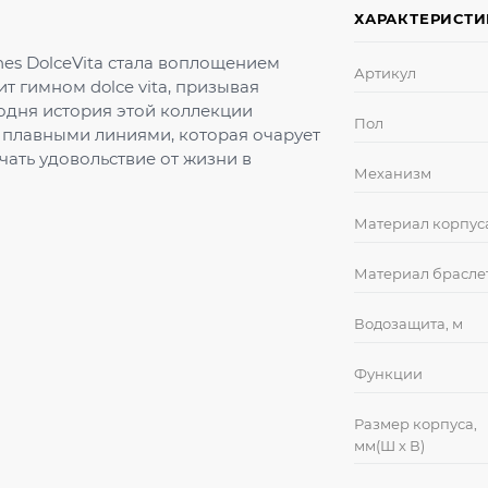
ХАРАКТЕРИСТ
es DolceVita стала воплощением
Артикул
т гимном dolce vita, призывая
одня история этой коллекции
Пол
с плавными линиями, которая очарует
ать удовольствие от жизни в
Механизм
Материал корпус
Материал брасле
Водозащита, м
Функции
Размер корпуса,
мм(Ш х В)