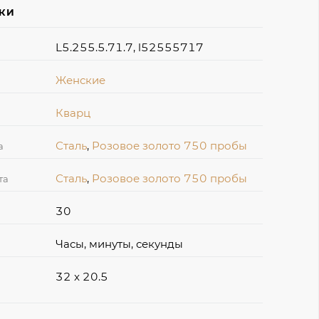
ИКИ
L5.255.5.71.7, l52555717
Женские
Кварц
Сталь
,
Розовое золото 750 пробы
а
Сталь
,
Розовое золото 750 пробы
та
30
Часы, минуты, секунды
32 x 20.5