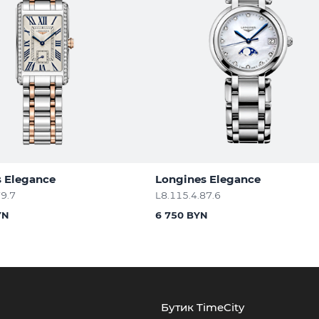
 Elegance
Longines Elegance
79.7
L8.115.4.87.6
YN
6 750 BYN
Бутик TimeCity