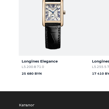
Longines Elegance
Longines
L5.200.8.71.0
L5.255.5.
25 680 BYN
17 410 B
Каталог