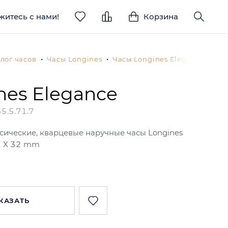
житесь с нами!
Корзина
лог часов
Часы Longines
Часы Longines Elegance
L5.
nes Elegance
5.5.71.7
сические, кварцевые наручные часы Longines
.5 X 32 mm
КАЗАТЬ