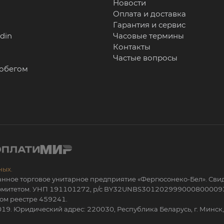
Новости
Оплата и доставка
Гарантия и сервис
rdin
Часовые термины
Контакты
Частые вопросы
робегом
ных.
анное торговое унитарное предприятие «Фергюсонеко-Бел». Сви
 комитетом. УНП 191101272, р/с BY32UNBS301202999000800009
ом реестре 459241.
19. Юридический адрес: 220030, Республика Беларусь, г. Минск, 