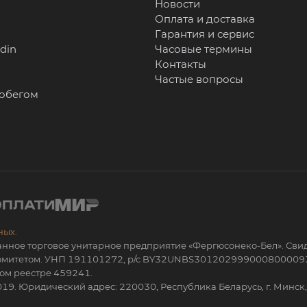
Новости
Оплата и доставка
Гарантия и сервис
rdin
Часовые термины
Контакты
Частые вопросы
робегом
ных.
анное торговое унитарное предприятие «Фергюсонеко-Бел». Сви
 комитетом. УНП 191101272, р/с BY32UNBS301202999000800009
ом реестре 459241.
19. Юридический адрес: 220030, Республика Беларусь, г. Минск, 