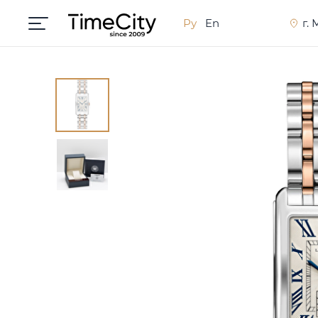
Ру
En
г.