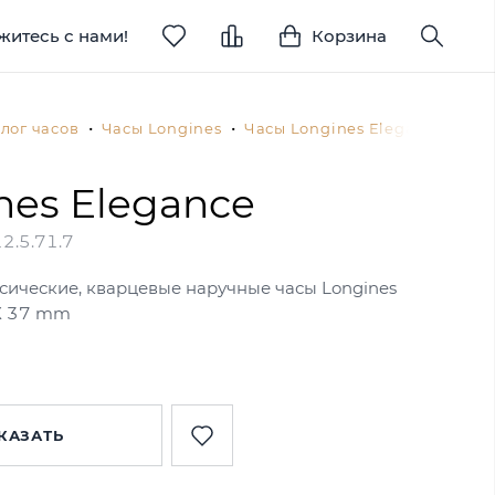
житесь с нами!
Корзина
лог часов
Часы Longines
Часы Longines Elegance
L5.
nes Elegance
2.5.71.7
сические, кварцевые наручные часы Longines
 X 37 mm
КАЗАТЬ