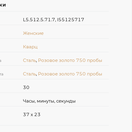
ИКИ
L5.512.5.71.7, l55125717
Женские
Кварц
Сталь
,
Розовое золото 750 пробы
а
Сталь
,
Розовое золото 750 пробы
та
30
Часы, минуты, секунды
37 x 23