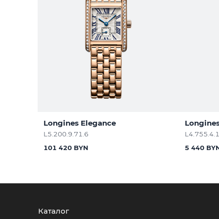
Longines Elegance
Longines
L5.200.9.71.6
L4.755.4.
101 420 BYN
5 440 BY
Каталог