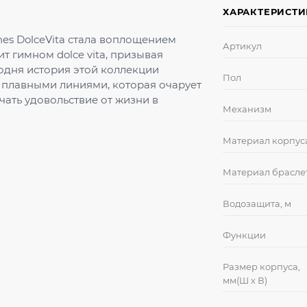
ХАРАКТЕРИСТ
es DolceVita стала воплощением
Артикул
т гимном dolce vita, призывая
одня история этой коллекции
Пол
с плавными линиями, которая очарует
ать удовольствие от жизни в
Механизм
Материал корпус
Материал брасле
Водозащита, м
Функции
Размер корпуса,
мм(Ш х В)