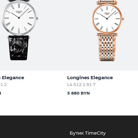
 Elegance
Longines Elegance
11.2
L4.512.1.91.7
N
5 880 BYN
Бутик TimeCity