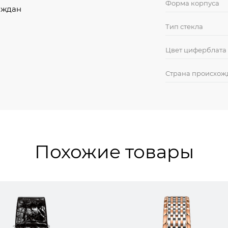
Форма корпуса
аждан
Тип стекла
Цвет циферблата
Страна происхож
Похожие товары