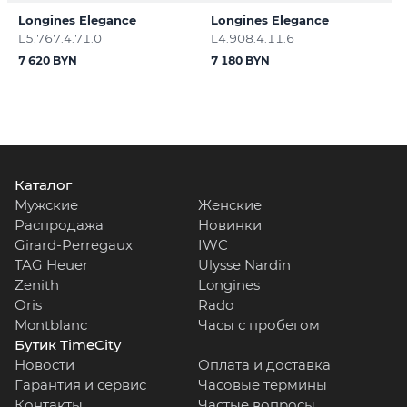
Longines Elegance
Longines Elegance
L5.767.4.71.0
L4.908.4.11.6
7 620 BYN
7 180 BYN
Каталог
Мужские
Женские
Распродажа
Новинки
Girard-Perregaux
IWC
TAG Heuer
Ulysse Nardin
Zenith
Longines
Oris
Rado
Montblanc
Часы с пробегом
Бутик TimeCity
Новости
Оплата и доставка
Гарантия и сервис
Часовые термины
Контакты
Частые вопросы