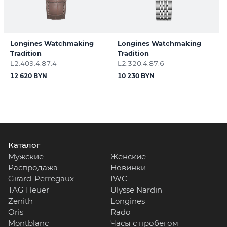
Longines Watchmaking
Longines Watchmaking
Tradition
Tradition
L2.409.4.87.4
L2.320.4.87.6
12 620 BYN
10 230 BYN
Каталог
Мужские
Женские
Распродажа
Новинки
Girard-Perregaux
IWC
TAG Heuer
Ulysse Nardin
Zenith
Longines
Oris
Rado
Montblanc
Часы с пробегом