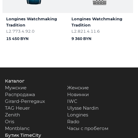
Longines Watchmaking
Longines Watchmaking
Tradition
Tradition
L2.773.4.92.0
L2.821.4.11.6
15 450 BYN
9 360 BYN
Каталог
Мужские
Женские
Распродажа
Новинки
Girard-Perregaux
IWC
TAG Heuer
Ulysse Nardin
Zenith
Longines
Oris
Rado
Montblanc
Часы с пробегом
Бутик TimeCity