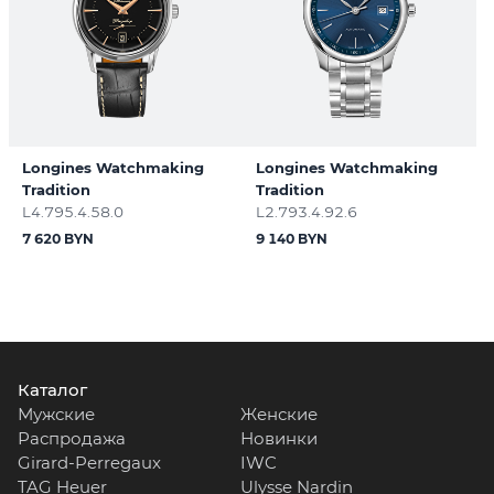
Longines Watchmaking
Longines Watchmaking
Tradition
Tradition
L4.795.4.58.0
L2.793.4.92.6
7 620 BYN
9 140 BYN
Каталог
Мужские
Женские
Распродажа
Новинки
Girard-Perregaux
IWC
TAG Heuer
Ulysse Nardin