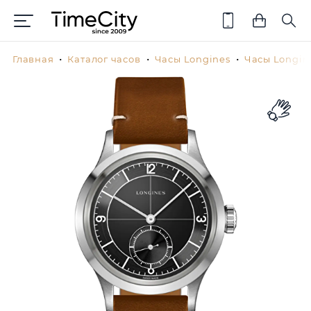
Главная
Каталог часов
Часы Longines
Часы Longin