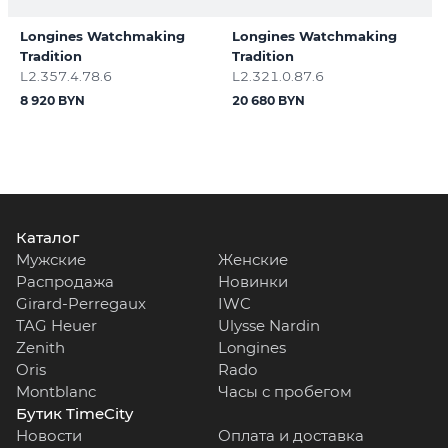
Longines Watchmaking
Longines Watchmaking
Tradition
Tradition
L2.357.4.78.6
L2.321.0.87.6
8 920 BYN
20 680 BYN
Каталог
Мужские
Женские
Распродажа
Новинки
Girard-Perregaux
IWC
TAG Heuer
Ulysse Nardin
Zenith
Longines
Oris
Rado
Montblanc
Часы с пробегом
Бутик TimeCity
Новости
Оплата и доставка