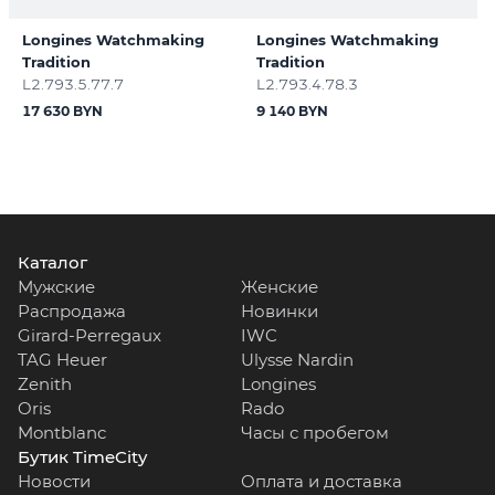
Longines Watchmaking
Longines Watchmaking
Tradition
Tradition
L2.793.5.77.7
L2.793.4.78.3
17 630 BYN
9 140 BYN
Каталог
Мужские
Женские
Распродажа
Новинки
Girard-Perregaux
IWC
TAG Heuer
Ulysse Nardin
Zenith
Longines
Oris
Rado
Montblanc
Часы с пробегом
Бутик TimeCity
Новости
Оплата и доставка