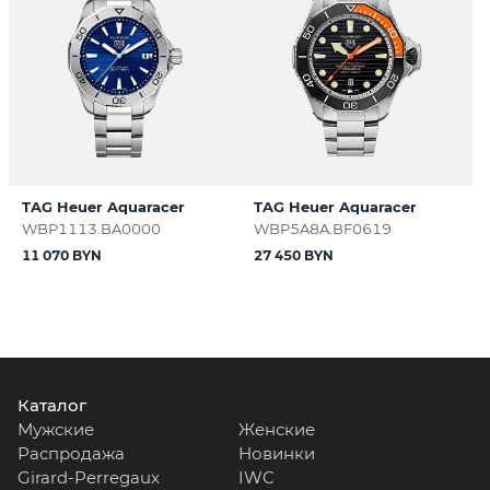
TAG Heuer Aquaracer
TAG Heuer Aquaracer
WBP1113.BA0000
WBP5A8A.BF0619
11 070 BYN
27 450 BYN
Каталог
Мужские
Женские
Распродажа
Новинки
Girard-Perregaux
IWC