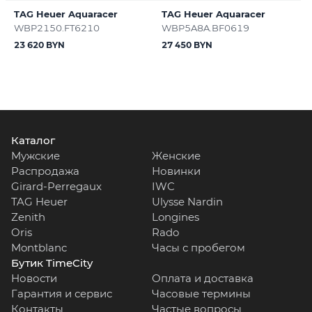
TAG Heuer Aquaracer
TAG Heuer Aquaracer
WBP2150.FT6210
WBP5A8A.BF0619
23 620 BYN
27 450 BYN
Каталог
Мужские
Женские
Распродажа
Новинки
Girard-Perregaux
IWC
TAG Heuer
Ulysse Nardin
Zenith
Longines
Oris
Rado
Montblanc
Часы с пробегом
Бутик TimeCity
Новости
Оплата и доставка
Гарантия и сервис
Часовые термины
Контакты
Частые вопросы