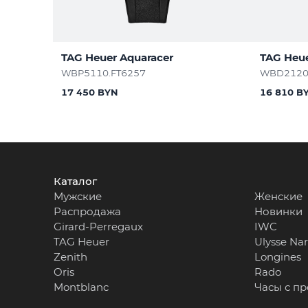
TAG Heuer Aquaracer
TAG Heue
WBP5110.FT6257
WBD2120
17 450 BYN
16 810 B
Каталог
Мужские
Женские
Распродажа
Новинки
Girard-Perregaux
IWC
TAG Heuer
Ulysse Na
Zenith
Longines
Oris
Rado
Montblanc
Часы с п