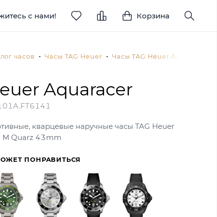
житесь с нами!
Корзина
лог часов
Часы TAG Heuer
Часы TAG Heuer Aquaracer
euer Aquaracer
01A.FT6141
ртивные, кварцевые наручные часы TAG Heuer
0 M Quarz 43mm
МОЖЕТ ПОНРАВИТЬСЯ