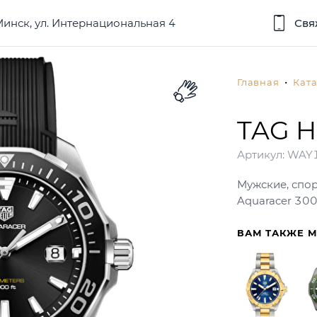
 Минск, ул. Интернациональная 4
Свя
Главная
Ката
TAG H
Артикул:
WAY1
Мужские, спо
Aquaracer 30
ВАМ ТАКЖЕ 