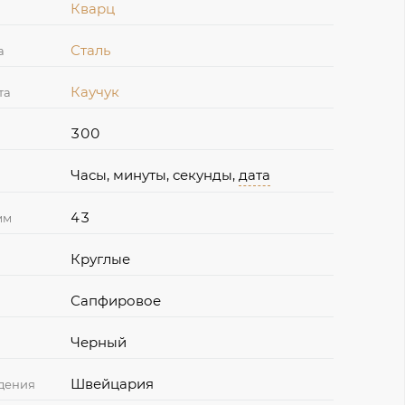
Кварц
Сталь
а
Каучук
та
300
Часы, минуты, секунды,
дата
43
мм
Круглые
Сапфировое
Черный
Швейцария
дения