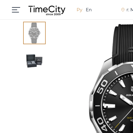
Ру
En
г.