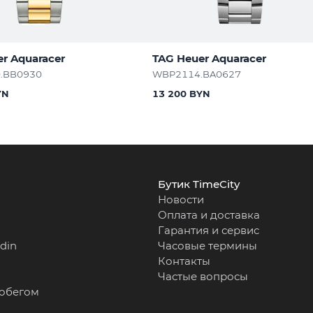
r Aquaracer
TAG Heuer Aquaracer
.BB0930
WBP2114.BA0627
YN
13 200 BYN
Бутик TimeCity
Новости
Оплата и доставка
Гарантия и сервис
rdin
Часовые термины
Контакты
Частые вопросы
робегом