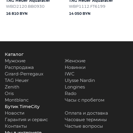
TAG Heuer Aquaracer
TAG Heuer Aquaracer
WBD2120.BB0930
WBP1112.FT6199
16 810 BYN
14 050 BYN
Каталог
Мужские
Женские
Распродажа
Новинки
Girard-Perregaux
IWC
TAG Heuer
Ulysse Nardin
Zenith
Longines
Oris
Rado
Montblanc
Часы с пробегом
Бутик TimeCity
Новости
Оплата и доставка
Гарантия и сервис
Часовые термины
Контакты
Частые вопросы
Мы в интернете