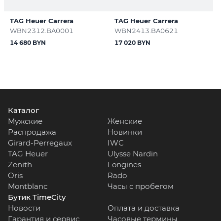
TAG Heuer Carrera
TAG Heuer Carrera
WBN2312.BA0001
WBN2413.BA0621
14 680 BYN
17 020 BYN
Каталог
Мужские
Женские
Распродажа
Новинки
Girard-Perregaux
IWC
TAG Heuer
Ulysse Nardin
Zenith
Longines
Oris
Rado
Montblanc
Часы с пробегом
Бутик TimeCity
Новости
Оплата и доставка
Гарантия и сервис
Часовые термины