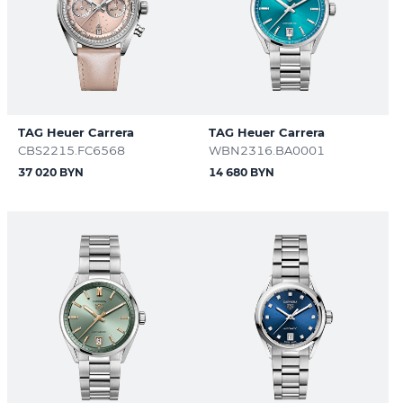
TAG Heuer Carrera
TAG Heuer Carrera
CBS2215.FC6568
WBN2316.BA0001
37 020 BYN
14 680 BYN