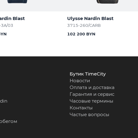
ardin Blast
Ulysse Nardin Blast
-3A/03
3715-260/CARB
BYN
102 200 BYN
Бутик TimeCity
Новости
Оплата и доставка
Гарантия и сервис
rdin
Часовые термины
Контакты
Частые вопросы
робегом