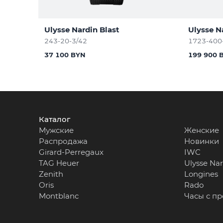
Ulysse Nardin Blast
Ulysse N
243-20-3/42
1723-400
37 100 BYN
199 900 
Каталог
Мужские
Женские
Распродажа
Новинки
Girard-Perregaux
IWC
TAG Heuer
Ulysse Na
Zenith
Longines
Oris
Rado
Montblanc
Часы с п