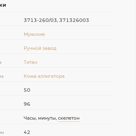
ИКИ
3713-260/03, 371326003
Мужские
Ручной завод
Титан
а
Кожа аллигатора
та
50
96
Часы, минуты,
скелетон
42
мм