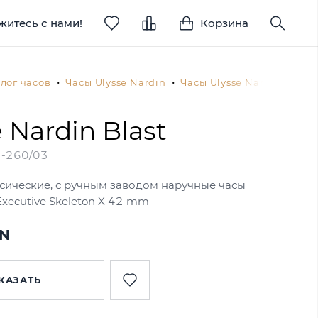
житесь с нами!
Корзина
лог часов
Часы Ulysse Nardin
Часы Ulysse Nardin Blast
 Nardin Blast
-260/03
сические, с ручным заводом наручные часы
 Executive Skeleton X 42 mm
YN
КАЗАТЬ