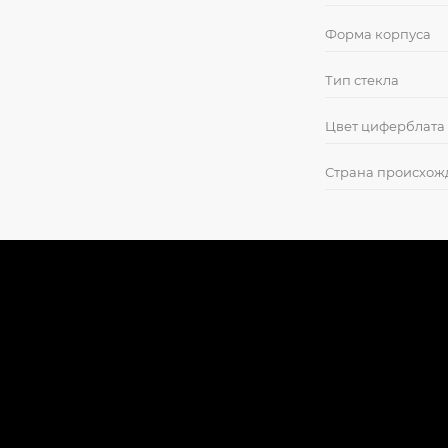
Форма корпуса
Тип стекла
Цвет циферблата
Страна происхож