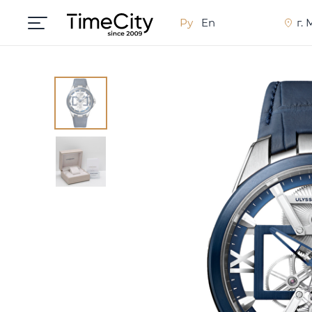
Ру
En
г.