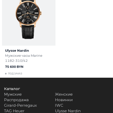
Ulysse Nardin
Мужские часы Marine
1182-310/42
75 600 BYN
ПОД ЗАКАЗ
Каталог
Мужские
Женские
Распродажа
Новинки
Girard-Perregaux
IWC
TAG Heuer
Ulysse Nardin