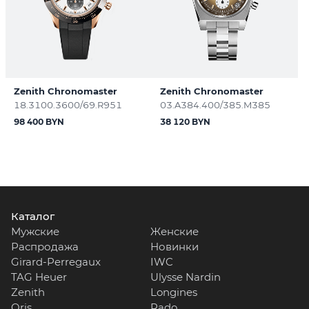
Zenith Chronomaster
Zenith Chronomaster
18.3100.3600/69.R951
03.A384.400/385.M385
98 400 BYN
38 120 BYN
Каталог
Мужские
Женские
Распродажа
Новинки
Girard-Perregaux
IWC
TAG Heuer
Ulysse Nardin
Zenith
Longines
Oris
Rado