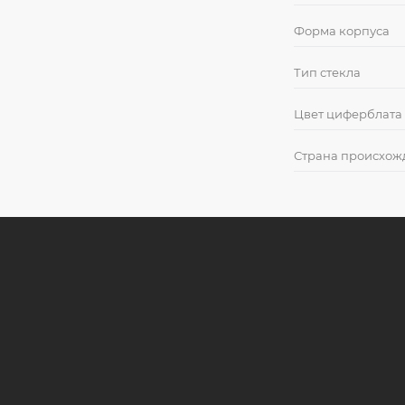
Форма корпуса
Тип стекла
Цвет циферблата
Страна происхож