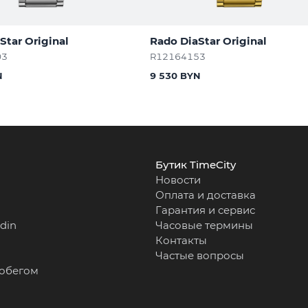
Star Original
Rado DiaStar Original
03
R12164153
N
9 530 BYN
Бутик TimeCity
Новости
Оплата и доставка
Гарантия и сервис
rdin
Часовые термины
Контакты
Частые вопросы
робегом