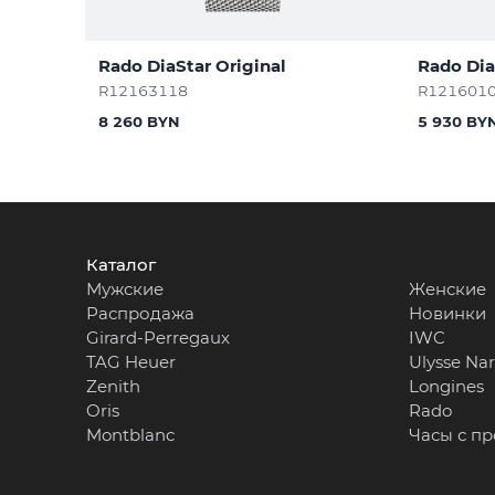
Rado DiaStar Original
Rado Dia
R12163118
R121601
8 260 BYN
5 930 BY
Каталог
Мужские
Женские
Распродажа
Новинки
Girard-Perregaux
IWC
TAG Heuer
Ulysse Na
Zenith
Longines
Oris
Rado
Montblanc
Часы с п