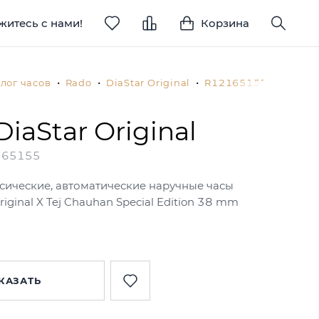
житесь с нами!
Корзина
лог часов
Rado
DiaStar Original
R12165155 (r121651
iaStar Original
165155
сические, автоматические наручные часы
riginal X Tej Chauhan Special Edition 38 mm
КАЗАТЬ