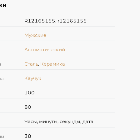
ИКИ
R12165155, r12165155
Мужские
Автоматический
Сталь
,
Керамика
а
Каучук
та
100
80
Часы, минуты, секунды,
дата
38
мм