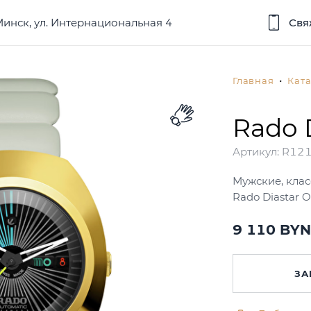
 Минск, ул. Интернациональная 4
Свя
Главная
Ката
Rado D
Артикул:
R12
Мужские, клас
Rado Diastar O
9 110 BYN
ЗА