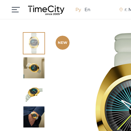
Ру
En
г.