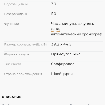
30
Водозащита, м
50
Резерв хода, ч
Часы, минуты, секунды,
Функции
дата,
автоматический хронограф
39.2 x 44.5
Размер корпуса, мм(Ш х В)
Прямоугольные
Форма корпуса
Сапфировое
Тип стекла
Швейцария
Страна происхождения
ОПИСАНИЕ