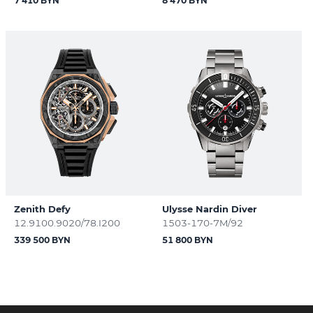
7 410 BYN
8 470 BYN
Zenith Defy
Ulysse Nardin Diver
12.9100.9020/78.I200
1503-170-7M/92
339 500 BYN
51 800 BYN