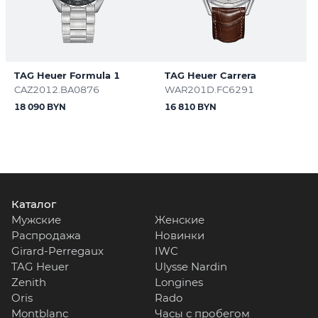
TAG Heuer Formula 1
TAG Heuer Carrera
CAZ2012.BA0876
WAR201D.FC6291
18 090 BYN
16 810 BYN
Каталог
Мужские
Женские
Распродажа
Новинки
Girard-Perregaux
IWC
TAG Heuer
Ulysse Nardin
Zenith
Longines
Oris
Rado
Montblanc
Часы с пробегом