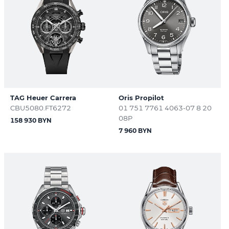
TAG Heuer Carrera
Oris Propilot
CBU5080.FT6272
01 751 7761 4063-07 8 20
08P
158 930 BYN
7 960 BYN