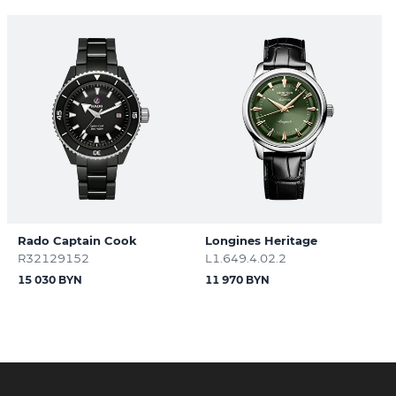
Rado Captain Cook
Longines Heritage
R32129152
L1.649.4.02.2
15 030 BYN
11 970 BYN