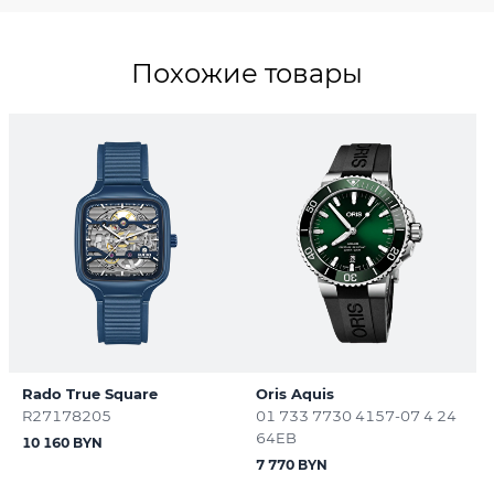
Похожие товары
Rado True Square
Oris Aquis
R27178205
01 733 7730 4157-07 4 24
64EB
10 160 BYN
7 770 BYN