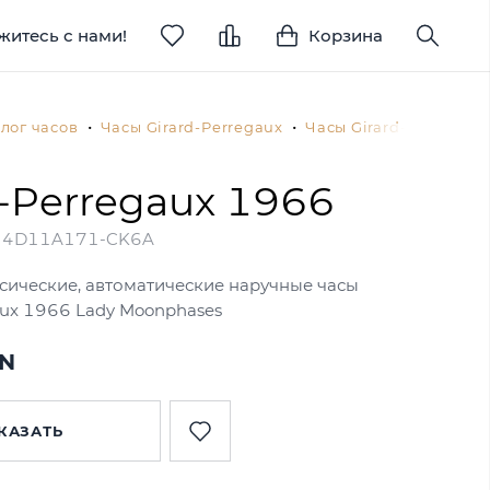
житесь с нами!
Корзина
лог часов
Часы Girard-Perregaux
Часы Girard-Perregau
d-Perregaux 1966
24D11A171-CK6A
сические, автоматические наручные часы
aux 1966 Lady Moonphases
YN
КАЗАТЬ