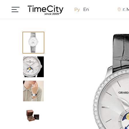
Ру
En
г.