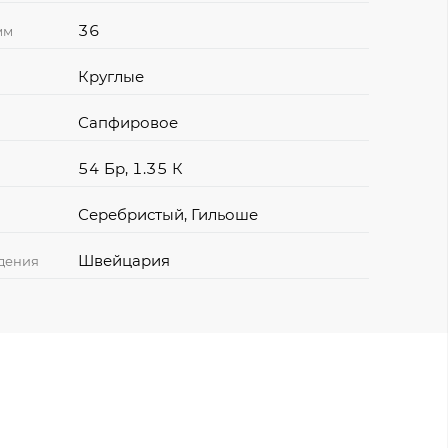
36
мм
Круглые
Сапфировое
54 Бр, 1.35 К
Серебристый, Гильоше
Швейцария
дения