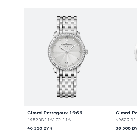
Girard-Perregaux 1966
Girard-P
49528D11A172-11A
49523-11
46 550 BYN
38 500 B