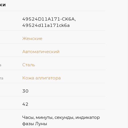
ИКИ
49524D11A171-CK6A,
49524d11a171ck6a
Женские
Автоматический
Сталь
а
Кожа аллигатора
та
30
42
Часы, минуты, секунды, индикатор
фазы Луны