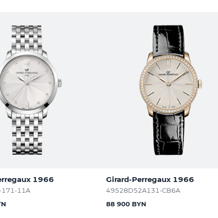
erregaux 1966
Girard-Perregaux 1966
-171-11A
49528D52A131-CB6A
YN
88 900 BYN