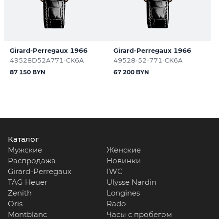
Girard-Perregaux 1966
Girard-Perregaux 1966
49528D52A771-CK6A
49528-52-771-CK6A
87 150 BYN
67 200 BYN
Каталог
Мужские
Женские
Распродажа
Новинки
Girard-Perregaux
IWC
TAG Heuer
Ulysse Nardin
Zenith
Longines
Oris
Rado
Montblanc
Часы с пробегом