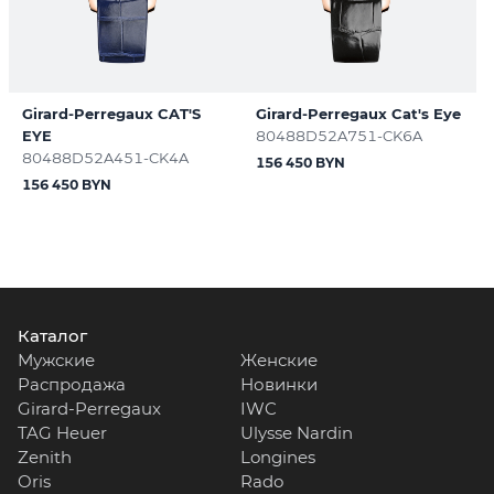
Girard-Perregaux CAT'S
Girard-Perregaux Cat's Eye
EYE
80488D52A751-CK6A
80488D52A451-CK4A
156 450 BYN
156 450 BYN
Каталог
Мужские
Женские
Распродажа
Новинки
Girard-Perregaux
IWC
TAG Heuer
Ulysse Nardin
Zenith
Longines
Oris
Rado