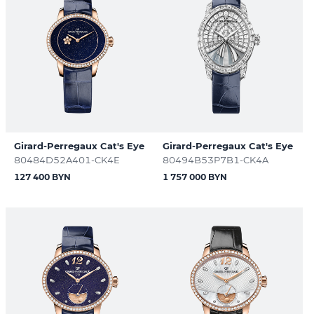
Girard-Perregaux Cat's Eye
Girard-Perregaux Cat's Eye
80484D52A401-CK4E
80494B53P7B1-CK4A
127 400 BYN
1 757 000 BYN