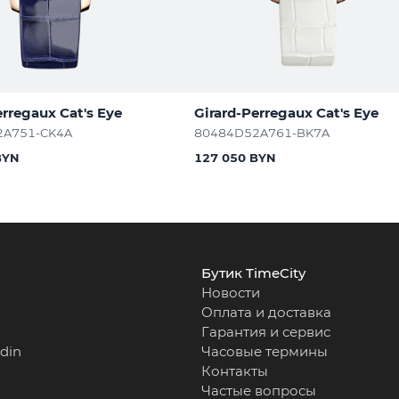
erregaux Cat's Eye
Girard-Perregaux Cat's Eye
2A751-CK4A
80484D52A761-BK7A
BYN
127 050 BYN
Бутик TimeCity
Новости
Оплата и доставка
Гарантия и сервис
rdin
Часовые термины
Контакты
Частые вопросы