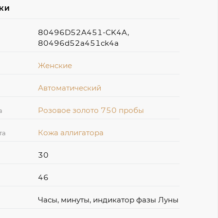
ИКИ
80496D52A451-CK4A,
80496d52a451ck4a
Женские
Автоматический
Розовое золото 750 пробы
а
Кожа аллигатора
та
30
46
Часы, минуты, индикатор фазы Луны