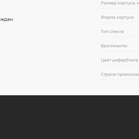
Размер корпуса, 
Форма корпуса
аждан
Тип стекла
Бриллианты
Цвет циферблата
Страна происхож