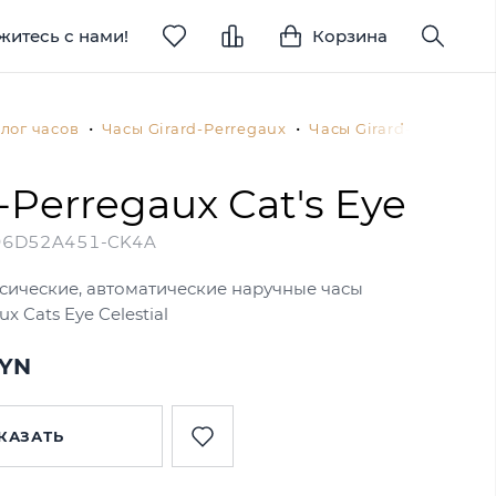
житесь с нами!
Корзина
лог часов
Часы Girard-Perregaux
Часы Girard-Perregaux
-Perregaux Cat's Eye
96D52A451-CK4A
сические, автоматические наручные часы
ux Cats Eye Celestial
BYN
КАЗАТЬ