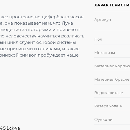
ХАРАКТЕРИСТ
все пространство циферблата часов
Артикул
ла, она показывает нам, что Луна
аблюдения за которыми и привело к
о человечеству научиться различать
Пол
нный цикл служит основой системы
ные приливами и отливами, и также
Механизм
ринской символ пробуждает наше
Материал корпус
Материал брасле
Водозащита, м
Резерв хода, ч
Функции
a451ck4a