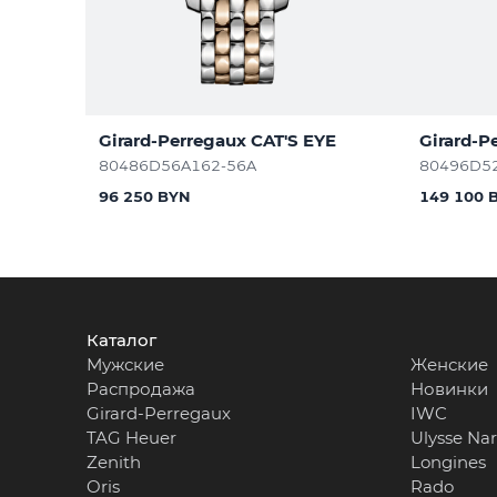
Girard-Perregaux CAT'S EYE
Girard-P
80486D56A162-56A
80496D5
96 250 BYN
149 100 
Каталог
Мужские
Женские
Распродажа
Новинки
Girard-Perregaux
IWC
TAG Heuer
Ulysse Na
Zenith
Longines
Oris
Rado