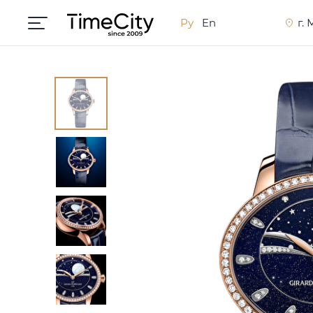
Ру
En
г.