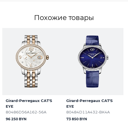
Похожие товары
Girard-Perregaux CAT'S
Girard-Perregaux CAT'S
EYE
EYE
80486D56A162-56A
80484D11A432-BK4A
96 250 BYN
73 850 BYN