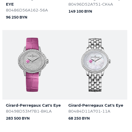
EYE
80496D52A751-CK4A
80486D56A162-56A
149 100 BYN
96 250 BYN
Girard-Perregaux Cat's Eye
Girard-Perregaux Cat's Eye
80498D53M7B1-BKLA
80484D11A701-11A
283 500 BYN
68 250 BYN