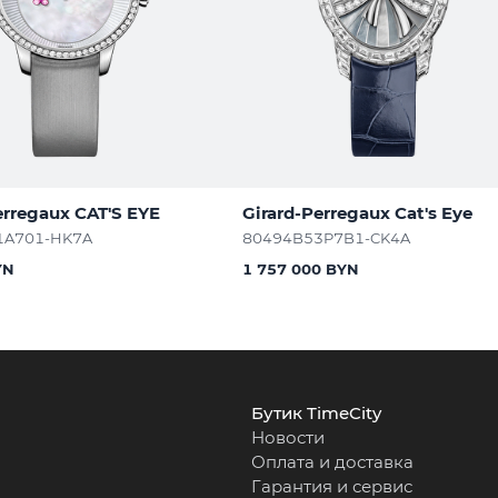
erregaux CAT'S EYE
Girard-Perregaux Cat's Eye
1A701-HK7A
80494B53P7B1-CK4A
YN
1 757 000 BYN
Бутик TimeCity
Новости
Оплата и доставка
Гарантия и сервис