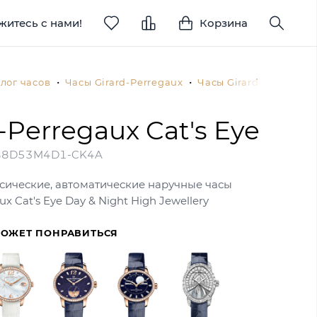
житесь с нами!
Корзина
лог часов
Часы Girard-Perregaux
Часы Girard-Perregaux
-Perregaux Cat's Eye
88D53M4D1-CK4A
сические, автоматические наручные часы
ux Cat's Eye Day & Night High Jewellery
МОЖЕТ ПОНРАВИТЬСЯ