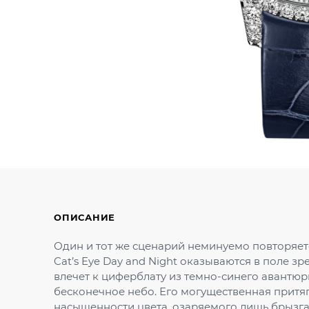
ОПИСАНИЕ
Один и тот же сценарий неминуемо повторяетс
Cat’s Eye Day and Night оказываются в поле з
влечет к циферблату из темно-синего авантю
бесконечное небо. Его могущественная притяг
насыщенности цвета, озаряемого лишь брызга