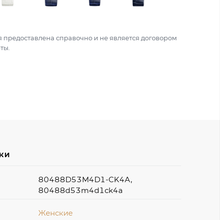
 предоставлена справочно и не является договором
ты.
ИКИ
80488D53M4D1-CK4A,
80488d53m4d1ck4a
Женские