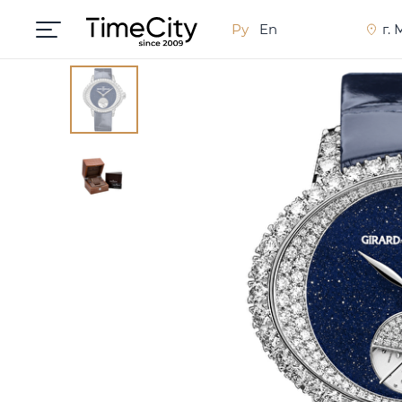
Ру
En
г.