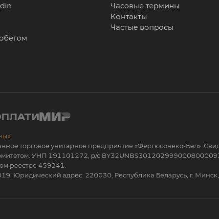
rdin
Часовые термины
Контакты
Частые вопросы
робегом
ных.
анное торговое унитарное предприятие «Фергюсонеко-Бел». Сви
 комитетом. УНП 191101272, р/с BY32UNBS301202999000800009
ом реестре 459241.
19. Юридический адрес: 220030, Республика Беларусь, г. Минск, 