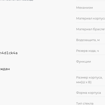
Механизм
Материал корпус
Материал брасле
Водозащита, м
Резерв хода, ч
3m4d1ck4a
Функции
аждан
Размер корпуса,
мм(Ш х В)
Форма корпуса
Тип стекла