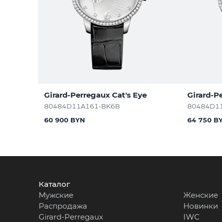
Girard-Perregaux Cat's Eye
Girard-P
80484D11A161-BK6B
80484D1
60 900 BYN
64 750 B
Каталог
Мужские
Женские
Распродажа
Новинки
Girard-Perregaux
IWC