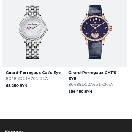
Girard-Perregaux Cat's Eye
Girard-Perregaux CAT'S
80484D11A701-11A
EYE
80488D52A451-CK4A
68 250 BYN
156 450 BYN
Каталог