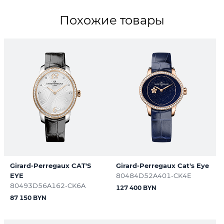
Похожие товары
Girard-Perregaux CAT'S
Girard-Perregaux Cat's Eye
EYE
80484D52A401-CK4E
80493D56A162-CK6A
127 400 BYN
87 150 BYN